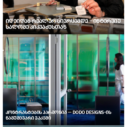
ᲘᲓᲔᲘᲓᲐᲜ ᲠᲔᲐᲚᲣᲠ ᲡᲘᲕᲠᲪᲔᲛᲓᲔ – ᲘᲜᲢᲔᲠᲕᲘᲣ
ᲡᲐᲚᲝᲛᲔ ᲙᲘᲙᲕᲐᲫᲔᲡᲗᲐᲜ
ᲙᲝᲜᲢᲠᲐᲡᲢᲔᲑᲘᲡ ᲰᲐᲠᲛᲝᲜᲘᲐ — DODO DESIGNS-ᲘᲡ
ᲜᲐᲛᲣᲨᲔᲕᲐᲠᲘ ᲕᲐᲙᲔᲨᲘ