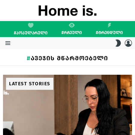
#ᲠᲩᲔᲣᲚᲘ
#ᲢᲠᲔᲜᲓᲣᲚᲘ
#ᲞᲝᲞᲣᲚᲐᲠᲣᲚᲘ
L
SWITC
SKIN
Menu
ᲐᲕᲔᲯᲘᲡ ᲛᲬᲐᲠᲛᲝᲔᲑᲔᲚᲘ
LATEST STORIES