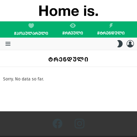
#ᲠᲩᲔᲣᲚᲘ
#ᲢᲠᲔᲜᲓᲣᲚᲘ
#ᲞᲝᲞᲣᲚᲐᲠᲣᲚᲘ
L
SWITC
SKIN
Menu
ᲢᲠᲔᲜᲓᲣᲚᲘ
Sorry. No data so far.
facebook
instagram