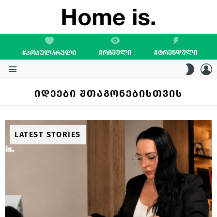
#ᲠᲩᲔᲣᲚᲘ
#ᲢᲠᲔᲜᲓᲣᲚᲘ
#ᲞᲝᲞᲣᲚᲐᲠᲣᲚᲘ
L
SWITC
SKIN
Menu
ᲘᲓᲔᲔᲑᲘ ᲨᲗᲐᲒᲝᲜᲔᲑᲘᲡᲗᲕᲘᲡ
LATEST STORIES