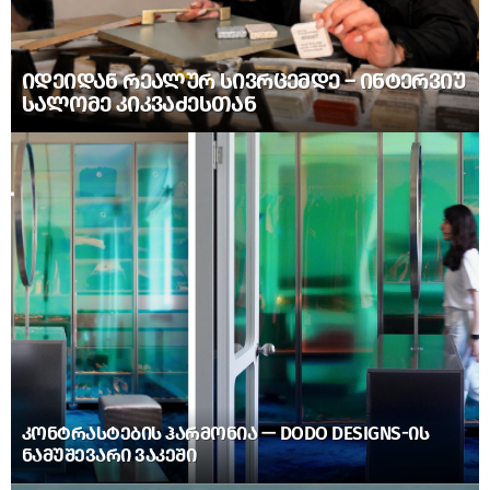
ᲘᲓᲔᲘᲓᲐᲜ ᲠᲔᲐᲚᲣᲠ ᲡᲘᲕᲠᲪᲔᲛᲓᲔ – ᲘᲜᲢᲔᲠᲕᲘᲣ
ᲡᲐᲚᲝᲛᲔ ᲙᲘᲙᲕᲐᲫᲔᲡᲗᲐᲜ
ᲙᲝᲜᲢᲠᲐᲡᲢᲔᲑᲘᲡ ᲰᲐᲠᲛᲝᲜᲘᲐ — DODO DESIGNS-ᲘᲡ
ᲜᲐᲛᲣᲨᲔᲕᲐᲠᲘ ᲕᲐᲙᲔᲨᲘ