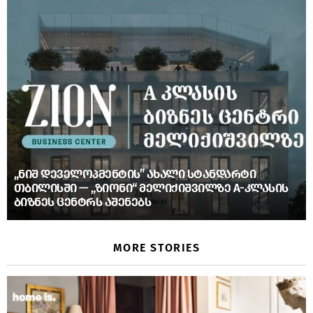
„ᲜᲘᲨ ᲓᲔᲕᲔᲚᲝᲞᲛᲔᲜᲢᲘᲡ” ᲐᲮᲐᲚᲘ ᲡᲢᲐᲜᲓᲐᲠᲢᲘ
ᲗᲑᲘᲚᲘᲡᲨᲘ — „ᲖᲘᲝᲜᲘ“ ᲛᲔᲚᲘᲥᲘᲨᲕᲘᲚᲖᲔ A-ᲙᲚᲐᲡᲘᲡ
ᲑᲘᲖᲜᲔᲡ ᲪᲔᲜᲢᲠᲡ ᲐᲨᲔᲜᲔᲑᲡ
MORE STORIES