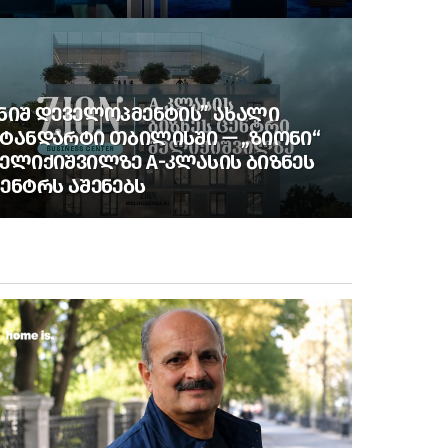
ᲜᲘᲨ ᲓᲔᲕᲔᲚᲝᲞᲛᲔᲜᲢᲘᲡ” ᲐᲮᲐᲚᲘ
ᲢᲐᲜᲓᲐᲠᲢᲘ ᲗᲑᲘᲚᲘᲡᲨᲘ — „ᲖᲘᲝᲜᲘ“
ᲔᲚᲘᲥᲘᲨᲕᲘᲚᲖᲔ A-ᲙᲚᲐᲡᲘᲡ ᲑᲘᲖᲜᲔᲡ
ᲔᲜᲢᲠᲡ ᲐᲨᲔᲜᲔᲑᲡ