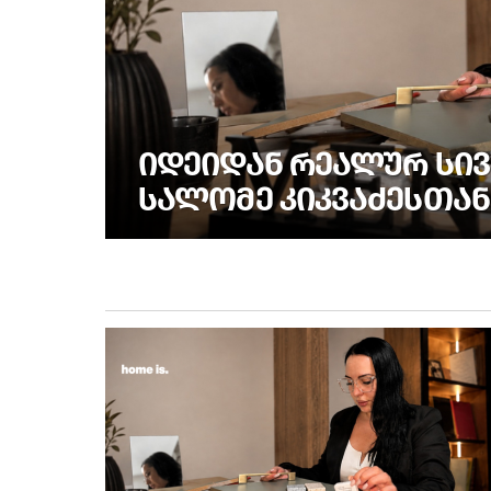
ᲘᲓᲔᲘᲓᲐᲜ ᲠᲔᲐᲚᲣᲠ ᲡᲘᲕ
ᲡᲐᲚᲝᲛᲔ ᲙᲘᲙᲕᲐᲫᲔᲡᲗᲐᲜ