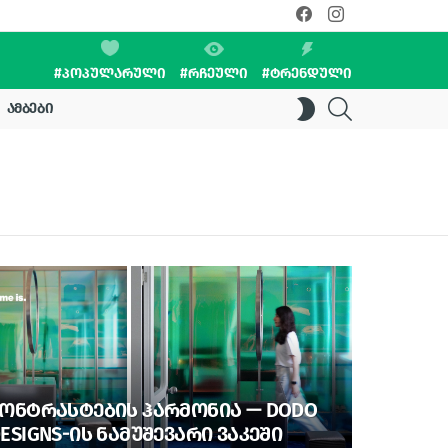
facebook
instagram
#ᲞᲝᲞᲣᲚᲐᲠᲣᲚᲘ
#ᲠᲩᲔᲣᲚᲘ
#ᲢᲠᲔᲜᲓᲣᲚᲘ
SEARCH
SWITCH
ᲐᲛᲑᲔᲑᲘ
SKIN
ᲝᲜᲢᲠᲐᲡᲢᲔᲑᲘᲡ ᲰᲐᲠᲛᲝᲜᲘᲐ — DODO
ESIGNS-ᲘᲡ ᲜᲐᲛᲣᲨᲔᲕᲐᲠᲘ ᲕᲐᲙᲔᲨᲘ