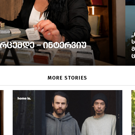
„
Ს
ᲠᲪᲔᲛᲓᲔ – ᲘᲜᲢᲔᲠᲕᲘᲣ
Მ
Ც
MORE STORIES