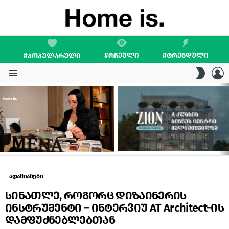
#ᲠᲩᲔᲣᲚᲘ
#ᲢᲠᲔᲜᲓᲣᲚᲘ
#ᲞᲝᲞᲣᲚᲐᲠᲣᲚᲘ
L
SWITC
SKIN
Menu
LATEST
STORIES
ადამიანები
სინათლე, როგორც დიზაინერის
ინსტრუმენტი – ინტერვიუ AT Architect-ის
დამფუძნებლებთან