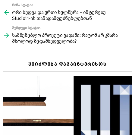
წინა სტატია
See
more
ორი ხედვა და ერთი ხელწერა – ინტერვიუ
Studio11-ის თანადამფუძნებლებთან
შემდეგი სტატია
სამშენებლო პროექტი ვადაში: რატომ არ კმარა
მხოლოდ ზედამხედველობა?
ᲨᲔᲘᲫᲚᲔᲑᲐ ᲓᲐᲒᲐᲘᲜᲢᲔᲠᲔᲡᲝᲡ