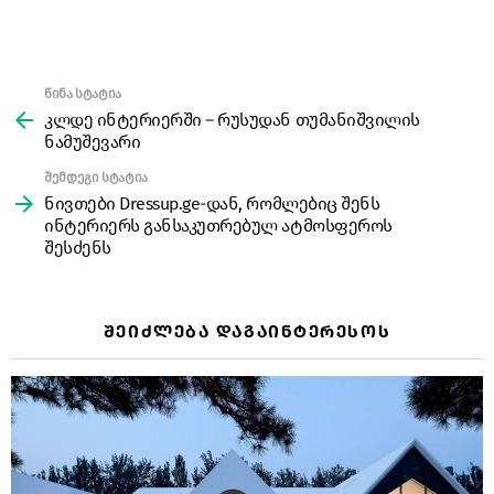
წინა სტატია
See
more
კლდე ინტერიერში – რუსუდან თუმანიშვილის
ნამუშევარი
შემდეგი სტატია
ნივთები Dressup.ge-დან, რომლებიც შენს
ინტერიერს განსაკუთრებულ ატმოსფეროს
შესძენს
ᲨᲔᲘᲫᲚᲔᲑᲐ ᲓᲐᲒᲐᲘᲜᲢᲔᲠᲔᲡᲝᲡ