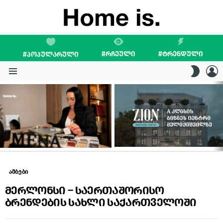
#ᲠᲩᲔᲣᲚᲘ
#ᲢᲠᲔᲜᲓᲣᲚᲘ
#ᲞᲝᲞᲣᲚᲐᲠᲣᲚᲘ
L
SWITC
SKIN
Menu
LATEST
STORIES
ამბები
მერლონსი – საერთაშორისო
ბრენდების სახლი საქართველოში