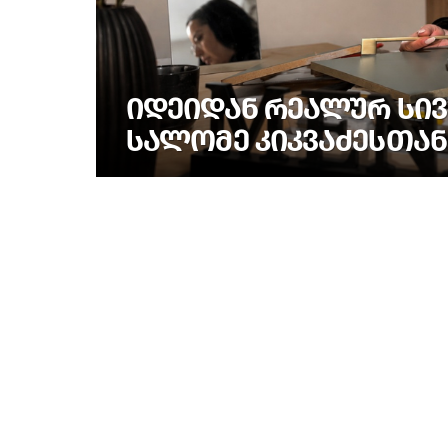
ᲘᲓᲔᲘᲓᲐᲜ ᲠᲔᲐᲚᲣᲠ ᲡᲘᲕ
ᲡᲐᲚᲝᲛᲔ ᲙᲘᲙᲕᲐᲫᲔᲡᲗᲐᲜ