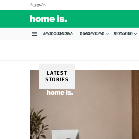
რეკლამა
ᲐᲠᲥᲘᲢᲔᲥᲢᲣᲠᲐ
ᲘᲜᲢᲔᲠᲘᲔᲠᲘ
ᲓᲘᲖᲐᲘᲜᲘ
Menu
LATEST
STORIES