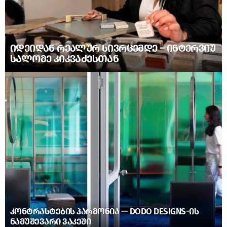
ᲘᲓᲔᲘᲓᲐᲜ ᲠᲔᲐᲚᲣᲠ ᲡᲘᲕᲠᲪᲔᲛᲓᲔ – ᲘᲜᲢᲔᲠᲕᲘᲣ
ᲡᲐᲚᲝᲛᲔ ᲙᲘᲙᲕᲐᲫᲔᲡᲗᲐᲜ
ᲙᲝᲜᲢᲠᲐᲡᲢᲔᲑᲘᲡ ᲰᲐᲠᲛᲝᲜᲘᲐ — DODO DESIGNS-ᲘᲡ
ᲜᲐᲛᲣᲨᲔᲕᲐᲠᲘ ᲕᲐᲙᲔᲨᲘ