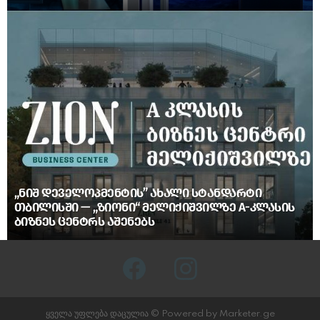
„ᲜᲘᲨ ᲓᲔᲕᲔᲚᲝᲞᲛᲔᲜᲢᲘᲡ” ᲐᲮᲐᲚᲘ ᲡᲢᲐᲜᲓᲐᲠᲢᲘ
ᲗᲑᲘᲚᲘᲡᲨᲘ — „ᲖᲘᲝᲜᲘ“ ᲛᲔᲚᲘᲥᲘᲨᲕᲘᲚᲖᲔ A-ᲙᲚᲐᲡᲘᲡ
ᲑᲘᲖᲜᲔᲡ ᲪᲔᲜᲢᲠᲡ ᲐᲨᲔᲜᲔᲑᲡ
facebook
instagram
ყველა უფლება დაცულია © Powered by Marketer.ge