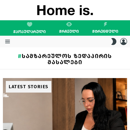
#ᲠᲩᲔᲣᲚᲘ
#ᲢᲠᲔᲜᲓᲣᲚᲘ
#ᲞᲝᲞᲣᲚᲐᲠᲣᲚᲘ
L
SWITC
SKIN
Menu
ᲡᲐᲛᲖᲐᲠᲔᲣᲚᲝᲡ ᲖᲔᲓᲐᲞᲘᲠᲘᲡ
ᲛᲐᲡᲐᲚᲔᲑᲘ
LATEST STORIES