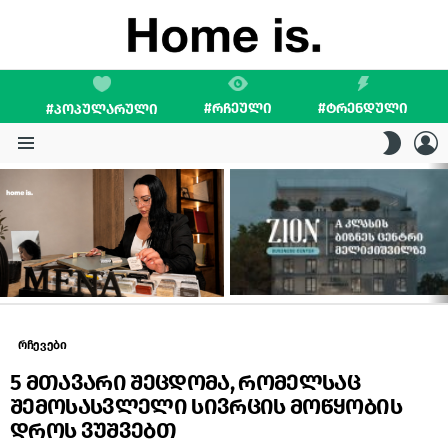
#ᲠᲩᲔᲣᲚᲘ
#ᲢᲠᲔᲜᲓᲣᲚᲘ
#ᲞᲝᲞᲣᲚᲐᲠᲣᲚᲘ
L
SWITC
SKIN
Menu
LATEST
STORIES
რჩევები
5 მთავარი შეცდომა, რომელსაც
შემოსასვლელი სივრცის მოწყობის
დროს ვუშვებთ