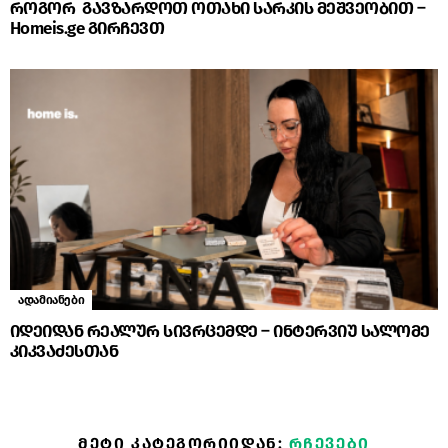
როგორ გავზარდოთ ოთახი სარკის მეშვეობით –
Homeis.ge გირჩევთ
ადამიანები
იდეიდან რეალურ სივრცემდე – ინტერვიუ სალომე
კიკვაძესთან
ᲛᲔᲢᲘ ᲙᲐᲢᲔᲒᲝᲠᲘᲘᲓᲐᲜ:
ᲠᲩᲔᲕᲔᲑᲘ