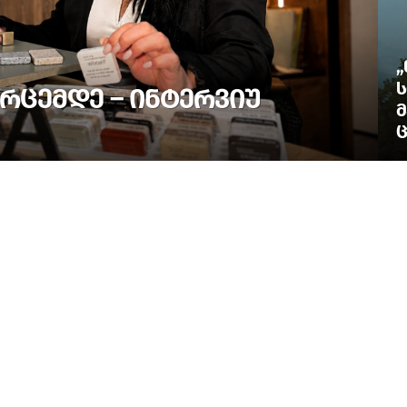
„
Ს
ᲠᲪᲔᲛᲓᲔ – ᲘᲜᲢᲔᲠᲕᲘᲣ
Მ
Ც