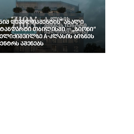
ᲜᲘᲨ ᲓᲔᲕᲔᲚᲝᲞᲛᲔᲜᲢᲘᲡ” ᲐᲮᲐᲚᲘ
ᲢᲐᲜᲓᲐᲠᲢᲘ ᲗᲑᲘᲚᲘᲡᲨᲘ — „ᲖᲘᲝᲜᲘ“
ᲔᲚᲘᲥᲘᲨᲕᲘᲚᲖᲔ A-ᲙᲚᲐᲡᲘᲡ ᲑᲘᲖᲜᲔᲡ
ᲔᲜᲢᲠᲡ ᲐᲨᲔᲜᲔᲑᲡ