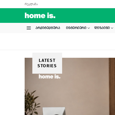
რეკლამა
ᲐᲠᲥᲘᲢᲔᲥᲢᲣᲠᲐ
ᲘᲜᲢᲔᲠᲘᲔᲠᲘ
ᲓᲘᲖᲐᲘᲜᲘ
Menu
LATEST
STORIES