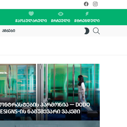
facebook
instagram
#ᲞᲝᲞᲣᲚᲐᲠᲣᲚᲘ
#ᲠᲩᲔᲣᲚᲘ
#ᲢᲠᲔᲜᲓᲣᲚᲘ
SEARCH
SWITCH
ᲐᲛᲑᲔᲑᲘ
SKIN
ᲝᲜᲢᲠᲐᲡᲢᲔᲑᲘᲡ ᲰᲐᲠᲛᲝᲜᲘᲐ — DODO
ESIGNS-ᲘᲡ ᲜᲐᲛᲣᲨᲔᲕᲐᲠᲘ ᲕᲐᲙᲔᲨᲘ