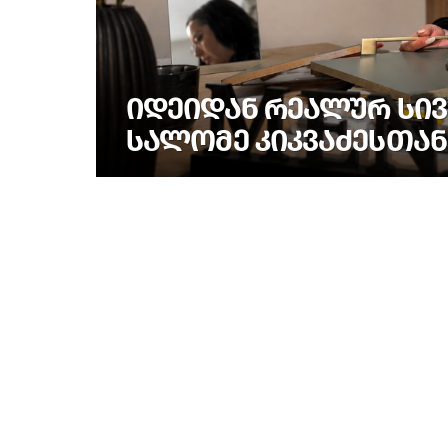
ᲘᲓᲔᲘᲓᲐᲜ ᲠᲔᲐᲚᲣᲠ ᲡᲘᲕ
ᲡᲐᲚᲝᲛᲔ ᲙᲘᲙᲕᲐᲫᲔᲡᲗᲐᲜ