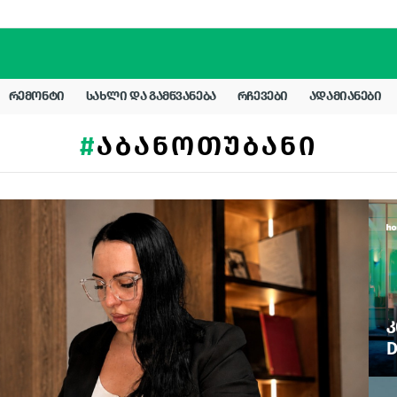
ᲠᲔᲛᲝᲜᲢᲘ
ᲡᲐᲮᲚᲘ ᲓᲐ ᲒᲐᲛᲬᲕᲐᲜᲔᲑᲐ
ᲠᲩᲔᲕᲔᲑᲘ
ᲐᲓᲐᲛᲘᲐᲜᲔᲑᲘ
ᲐᲑᲐᲜᲝᲗᲣᲑᲐᲜᲘ
Კ
D