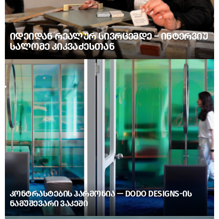
ᲘᲓᲔᲘᲓᲐᲜ ᲠᲔᲐᲚᲣᲠ ᲡᲘᲕᲠᲪᲔᲛᲓᲔ – ᲘᲜᲢᲔᲠᲕᲘᲣ
ᲡᲐᲚᲝᲛᲔ ᲙᲘᲙᲕᲐᲫᲔᲡᲗᲐᲜ
ᲙᲝᲜᲢᲠᲐᲡᲢᲔᲑᲘᲡ ᲰᲐᲠᲛᲝᲜᲘᲐ — DODO DESIGNS-ᲘᲡ
ᲜᲐᲛᲣᲨᲔᲕᲐᲠᲘ ᲕᲐᲙᲔᲨᲘ