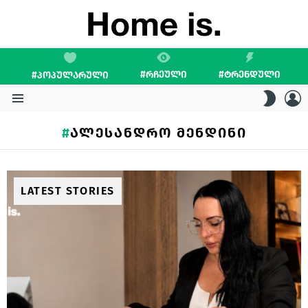
#ᲠᲩᲔᲣᲚᲘ
#ᲢᲠᲔᲜᲓᲣᲚᲘ
#ᲞᲝᲞᲣᲚᲐᲠᲣᲚᲘ
L
SWITC
SKIN
Menu
ᲐᲚᲔᲡᲐᲜᲓᲠᲝ ᲛᲔᲜᲓᲘᲜᲘ
LATEST STORIES