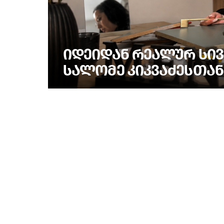
ᲘᲓᲔᲘᲓᲐᲜ ᲠᲔᲐᲚᲣᲠ ᲡᲘᲕ
ᲡᲐᲚᲝᲛᲔ ᲙᲘᲙᲕᲐᲫᲔᲡᲗᲐᲜ