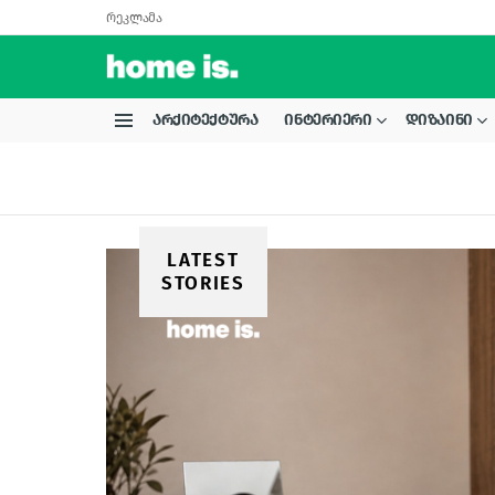
რეკლამა
ᲐᲠᲥᲘᲢᲔᲥᲢᲣᲠᲐ
ᲘᲜᲢᲔᲠᲘᲔᲠᲘ
ᲓᲘᲖᲐᲘᲜᲘ
Menu
LATEST
STORIES