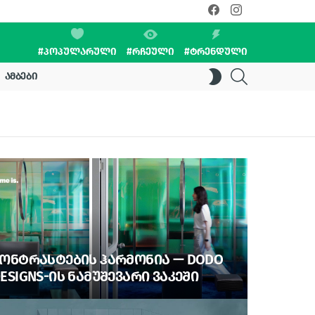
facebook
instagram
#ᲞᲝᲞᲣᲚᲐᲠᲣᲚᲘ
#ᲠᲩᲔᲣᲚᲘ
#ᲢᲠᲔᲜᲓᲣᲚᲘ
SEARCH
SWITCH
ᲐᲛᲑᲔᲑᲘ
SKIN
ᲝᲜᲢᲠᲐᲡᲢᲔᲑᲘᲡ ᲰᲐᲠᲛᲝᲜᲘᲐ — DODO
ESIGNS-ᲘᲡ ᲜᲐᲛᲣᲨᲔᲕᲐᲠᲘ ᲕᲐᲙᲔᲨᲘ