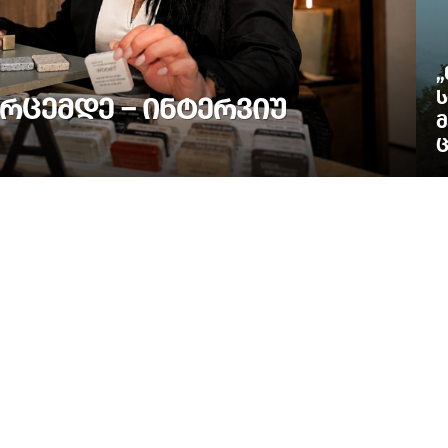
„
Ს
ᲠᲪᲔᲛᲓᲔ – ᲘᲜᲢᲔᲠᲕᲘᲣ
Მ
Ც