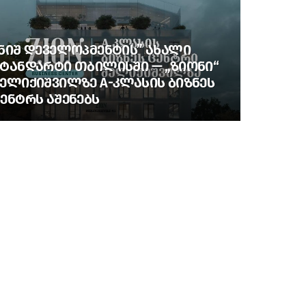
ᲜᲘᲨ ᲓᲔᲕᲔᲚᲝᲞᲛᲔᲜᲢᲘᲡ” ᲐᲮᲐᲚᲘ
ᲢᲐᲜᲓᲐᲠᲢᲘ ᲗᲑᲘᲚᲘᲡᲨᲘ — „ᲖᲘᲝᲜᲘ“
ᲔᲚᲘᲥᲘᲨᲕᲘᲚᲖᲔ A-ᲙᲚᲐᲡᲘᲡ ᲑᲘᲖᲜᲔᲡ
ᲔᲜᲢᲠᲡ ᲐᲨᲔᲜᲔᲑᲡ