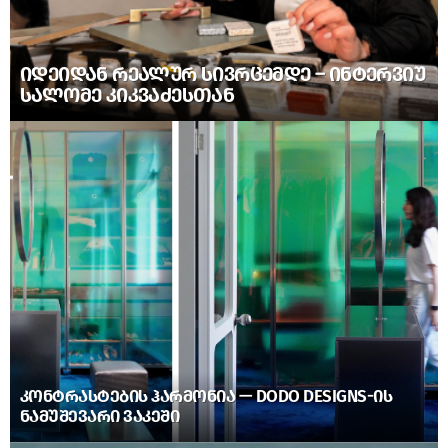
ᲘᲓᲔᲘᲓᲐᲜ ᲠᲔᲐᲚᲣᲠ ᲡᲘᲕᲠᲪᲔᲛᲓᲔ – ᲘᲜᲢᲔᲠᲕᲘᲣ
ᲡᲐᲚᲝᲛᲔ ᲙᲘᲙᲕᲐᲫᲔᲡᲗᲐᲜ
ᲙᲝᲜᲢᲠᲐᲡᲢᲔᲑᲘᲡ ᲰᲐᲠᲛᲝᲜᲘᲐ — DODO DESIGNS-ᲘᲡ
ᲜᲐᲛᲣᲨᲔᲕᲐᲠᲘ ᲕᲐᲙᲔᲨᲘ