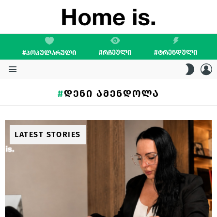
#ᲠᲩᲔᲣᲚᲘ
#ᲢᲠᲔᲜᲓᲣᲚᲘ
#ᲞᲝᲞᲣᲚᲐᲠᲣᲚᲘ
L
SWITC
SKIN
Menu
ᲓᲔᲜᲘ ᲐᲛᲔᲜᲓᲝᲚᲐ
LATEST STORIES