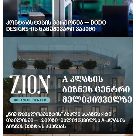
ᲙᲝᲜᲢᲠᲐᲡᲢᲔᲑᲘᲡ ᲰᲐᲠᲛᲝᲜᲘᲐ — DODO
DESIGNS-ᲘᲡ ᲜᲐᲛᲣᲨᲔᲕᲐᲠᲘ ᲕᲐᲙᲔᲨᲘ
„ᲜᲘᲨ ᲓᲔᲕᲔᲚᲝᲞᲛᲔᲜᲢᲘᲡ” ᲐᲮᲐᲚᲘ ᲡᲢᲐᲜᲓᲐᲠᲢᲘ
ᲗᲑᲘᲚᲘᲡᲨᲘ — „ᲖᲘᲝᲜᲘ“ ᲛᲔᲚᲘᲥᲘᲨᲕᲘᲚᲖᲔ A-ᲙᲚᲐᲡᲘᲡ
ᲑᲘᲖᲜᲔᲡ ᲪᲔᲜᲢᲠᲡ ᲐᲨᲔᲜᲔᲑᲡ