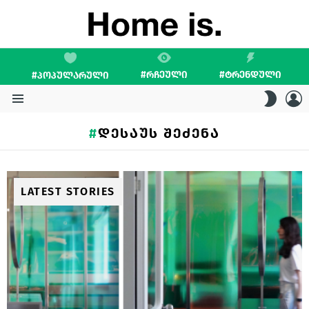
#ᲠᲩᲔᲣᲚᲘ
#ᲢᲠᲔᲜᲓᲣᲚᲘ
#ᲞᲝᲞᲣᲚᲐᲠᲣᲚᲘ
L
SWITC
SKIN
Menu
ᲓᲔᲡᲐᲣᲡ ᲨᲔᲫᲔᲜᲐ
LATEST STORIES