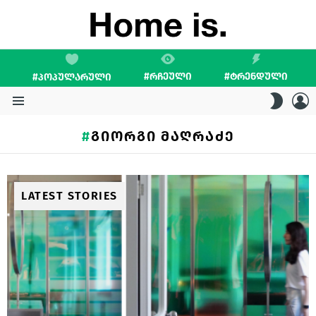
#ᲠᲩᲔᲣᲚᲘ
#ᲢᲠᲔᲜᲓᲣᲚᲘ
#ᲞᲝᲞᲣᲚᲐᲠᲣᲚᲘ
L
SWITC
SKIN
Menu
ᲒᲘᲝᲠᲒᲘ ᲛᲐᲦᲠᲐᲫᲔ
LATEST STORIES