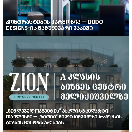
ᲙᲝᲜᲢᲠᲐᲡᲢᲔᲑᲘᲡ ᲰᲐᲠᲛᲝᲜᲘᲐ — DODO
DESIGNS-ᲘᲡ ᲜᲐᲛᲣᲨᲔᲕᲐᲠᲘ ᲕᲐᲙᲔᲨᲘ
„ᲜᲘᲨ ᲓᲔᲕᲔᲚᲝᲞᲛᲔᲜᲢᲘᲡ” ᲐᲮᲐᲚᲘ ᲡᲢᲐᲜᲓᲐᲠᲢᲘ
ᲗᲑᲘᲚᲘᲡᲨᲘ — „ᲖᲘᲝᲜᲘ“ ᲛᲔᲚᲘᲥᲘᲨᲕᲘᲚᲖᲔ A-ᲙᲚᲐᲡᲘᲡ
ᲑᲘᲖᲜᲔᲡ ᲪᲔᲜᲢᲠᲡ ᲐᲨᲔᲜᲔᲑᲡ