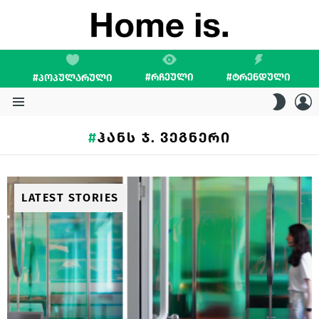
#ᲠᲩᲔᲣᲚᲘ
#ᲢᲠᲔᲜᲓᲣᲚᲘ
#ᲞᲝᲞᲣᲚᲐᲠᲣᲚᲘ
L
SWITC
SKIN
Menu
ᲰᲐᲜᲡ Ჯ. ᲕᲔᲒᲜᲔᲠᲘ
LATEST STORIES