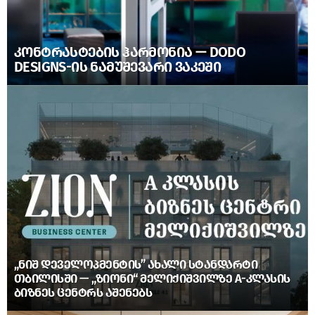
ᲙᲝᲜᲢᲠᲐᲡᲢᲔᲑᲘᲡ ᲰᲐᲠᲛᲝᲜᲘᲐ — DODO
DESIGNS-ᲘᲡ ᲜᲐᲛᲣᲨᲔᲕᲐᲠᲘ ᲕᲐᲙᲔᲨᲘ
„ᲜᲘᲨ ᲓᲔᲕᲔᲚᲝᲞᲛᲔᲜᲢᲘᲡ” ᲐᲮᲐᲚᲘ ᲡᲢᲐᲜᲓᲐᲠᲢᲘ
ᲗᲑᲘᲚᲘᲡᲨᲘ — „ᲖᲘᲝᲜᲘ“ ᲛᲔᲚᲘᲥᲘᲨᲕᲘᲚᲖᲔ A-ᲙᲚᲐᲡᲘᲡ
ᲑᲘᲖᲜᲔᲡ ᲪᲔᲜᲢᲠᲡ ᲐᲨᲔᲜᲔᲑᲡ