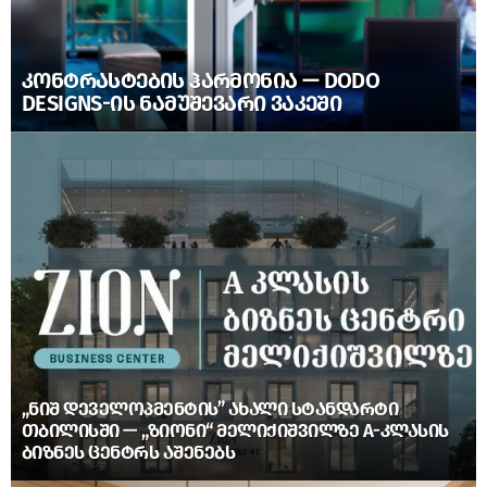
ᲙᲝᲜᲢᲠᲐᲡᲢᲔᲑᲘᲡ ᲰᲐᲠᲛᲝᲜᲘᲐ — DODO
DESIGNS-ᲘᲡ ᲜᲐᲛᲣᲨᲔᲕᲐᲠᲘ ᲕᲐᲙᲔᲨᲘ
„ᲜᲘᲨ ᲓᲔᲕᲔᲚᲝᲞᲛᲔᲜᲢᲘᲡ” ᲐᲮᲐᲚᲘ ᲡᲢᲐᲜᲓᲐᲠᲢᲘ
ᲗᲑᲘᲚᲘᲡᲨᲘ — „ᲖᲘᲝᲜᲘ“ ᲛᲔᲚᲘᲥᲘᲨᲕᲘᲚᲖᲔ A-ᲙᲚᲐᲡᲘᲡ
ᲑᲘᲖᲜᲔᲡ ᲪᲔᲜᲢᲠᲡ ᲐᲨᲔᲜᲔᲑᲡ