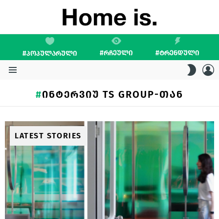
#ᲠᲩᲔᲣᲚᲘ
#ᲢᲠᲔᲜᲓᲣᲚᲘ
#ᲞᲝᲞᲣᲚᲐᲠᲣᲚᲘ
L
SWITC
SKIN
Menu
ᲘᲜᲢᲔᲠᲕᲘᲣ TS GROUP-ᲗᲐᲜ
LATEST STORIES