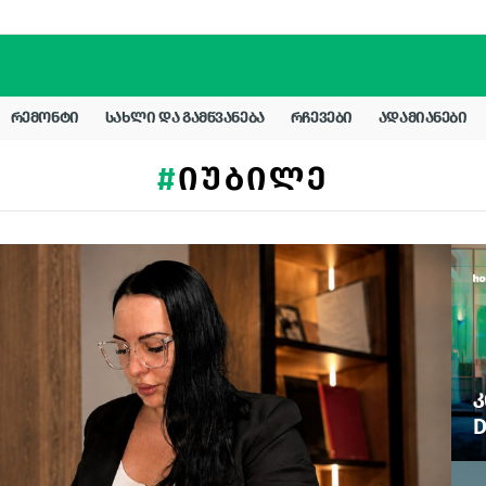
ᲠᲔᲛᲝᲜᲢᲘ
ᲡᲐᲮᲚᲘ ᲓᲐ ᲒᲐᲛᲬᲕᲐᲜᲔᲑᲐ
ᲠᲩᲔᲕᲔᲑᲘ
ᲐᲓᲐᲛᲘᲐᲜᲔᲑᲘ
ᲘᲣᲑᲘᲚᲔ
Კ
D