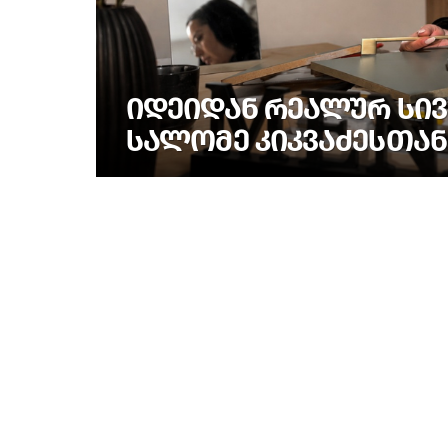
ᲘᲓᲔᲘᲓᲐᲜ ᲠᲔᲐᲚᲣᲠ ᲡᲘᲕ
ᲡᲐᲚᲝᲛᲔ ᲙᲘᲙᲕᲐᲫᲔᲡᲗᲐᲜ