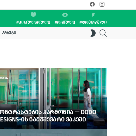
facebook
instagram
#ᲞᲝᲞᲣᲚᲐᲠᲣᲚᲘ
#ᲠᲩᲔᲣᲚᲘ
#ᲢᲠᲔᲜᲓᲣᲚᲘ
SEARCH
SWITCH
ᲐᲛᲑᲔᲑᲘ
SKIN
ᲝᲜᲢᲠᲐᲡᲢᲔᲑᲘᲡ ᲰᲐᲠᲛᲝᲜᲘᲐ — DODO
ESIGNS-ᲘᲡ ᲜᲐᲛᲣᲨᲔᲕᲐᲠᲘ ᲕᲐᲙᲔᲨᲘ