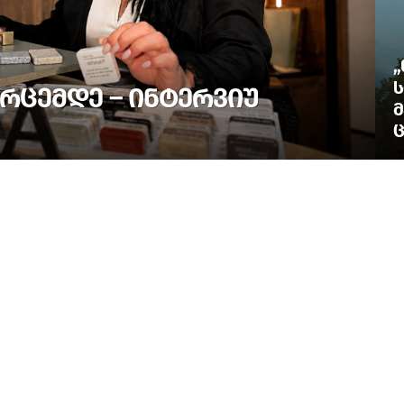
„
Ს
ᲠᲪᲔᲛᲓᲔ – ᲘᲜᲢᲔᲠᲕᲘᲣ
Მ
Ც