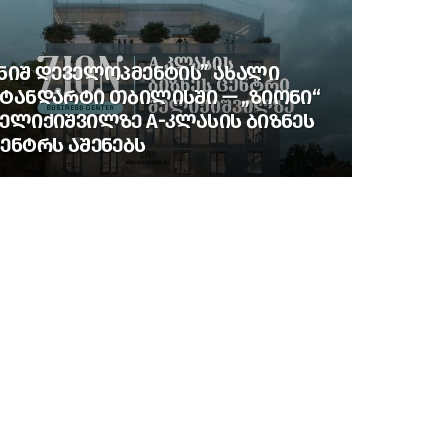
ᲜᲘᲨ ᲓᲔᲕᲔᲚᲝᲞᲛᲔᲜᲢᲘᲡ” ᲐᲮᲐᲚᲘ
ᲢᲐᲜᲓᲐᲠᲢᲘ ᲗᲑᲘᲚᲘᲡᲨᲘ — „ᲖᲘᲝᲜᲘ“
ᲔᲚᲘᲥᲘᲨᲕᲘᲚᲖᲔ A-ᲙᲚᲐᲡᲘᲡ ᲑᲘᲖᲜᲔᲡ
ᲔᲜᲢᲠᲡ ᲐᲨᲔᲜᲔᲑᲡ