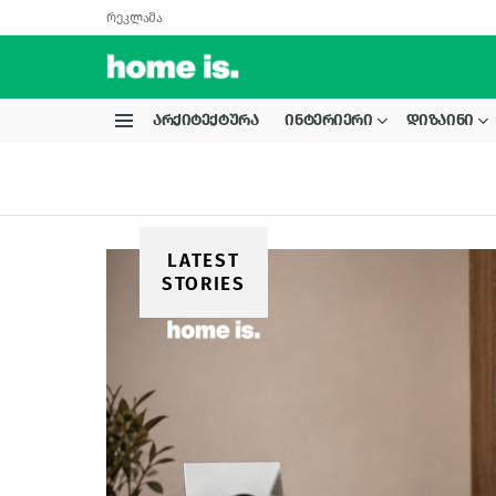
რეკლამა
ᲐᲠᲥᲘᲢᲔᲥᲢᲣᲠᲐ
ᲘᲜᲢᲔᲠᲘᲔᲠᲘ
ᲓᲘᲖᲐᲘᲜᲘ
Menu
LATEST
STORIES