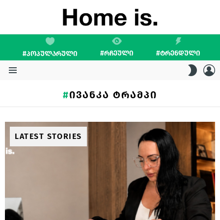
#ᲠᲩᲔᲣᲚᲘ
#ᲢᲠᲔᲜᲓᲣᲚᲘ
#ᲞᲝᲞᲣᲚᲐᲠᲣᲚᲘ
L
SWITC
SKIN
Menu
ᲘᲕᲐᲜᲙᲐ ᲢᲠᲐᲛᲞᲘ
LATEST STORIES