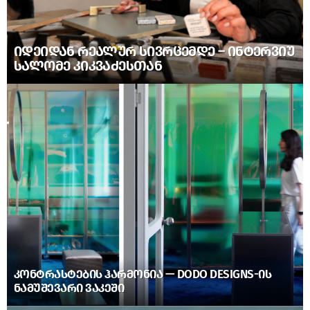
ᲘᲓᲔᲘᲓᲐᲜ ᲠᲔᲐᲚᲣᲠ ᲡᲘᲕᲠᲪᲔᲛᲓᲔ – ᲘᲜᲢᲔᲠᲕᲘᲣ
ᲡᲐᲚᲝᲛᲔ ᲙᲘᲙᲕᲐᲫᲔᲡᲗᲐᲜ
ᲙᲝᲜᲢᲠᲐᲡᲢᲔᲑᲘᲡ ᲰᲐᲠᲛᲝᲜᲘᲐ — DODO DESIGNS-ᲘᲡ
ᲜᲐᲛᲣᲨᲔᲕᲐᲠᲘ ᲕᲐᲙᲔᲨᲘ