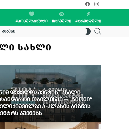
facebook
instagram
#ᲞᲝᲞᲣᲚᲐᲠᲣᲚᲘ
#ᲠᲩᲔᲣᲚᲘ
#ᲢᲠᲔᲜᲓᲣᲚᲘ
SEARCH
SWITCH
ᲐᲛᲑᲔᲑᲘ
SKIN
ᲘᲚᲘ ᲡᲐᲮᲚᲘ
ᲜᲘᲨ ᲓᲔᲕᲔᲚᲝᲞᲛᲔᲜᲢᲘᲡ” ᲐᲮᲐᲚᲘ
ᲢᲐᲜᲓᲐᲠᲢᲘ ᲗᲑᲘᲚᲘᲡᲨᲘ — „ᲖᲘᲝᲜᲘ“
ᲔᲚᲘᲥᲘᲨᲕᲘᲚᲖᲔ A-ᲙᲚᲐᲡᲘᲡ ᲑᲘᲖᲜᲔᲡ
ᲔᲜᲢᲠᲡ ᲐᲨᲔᲜᲔᲑᲡ