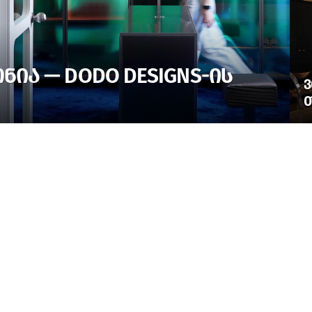
ᲘᲐ — DODO DESIGNS-ᲘᲡ