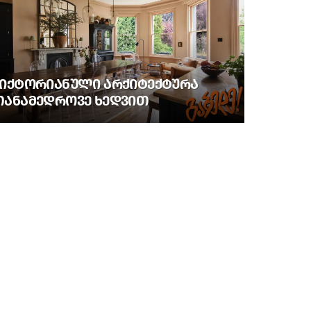
ᲕᲘᲥᲢᲝᲠᲘᲐᲜᲣᲚᲘ ᲐᲠᲥᲘᲢᲔᲥᲢᲣᲠᲐ
ᲗᲐᲜᲐᲛᲔᲓᲠᲝᲕᲔ ᲮᲔᲓᲕᲘᲗ