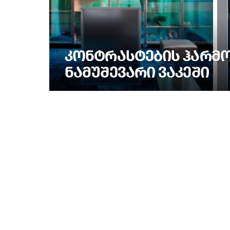
ᲙᲝᲜᲢᲠᲐᲡᲢᲔᲑᲘᲡ ᲰᲐᲠᲛᲝᲜ
ᲜᲐᲛᲣᲨᲔᲕᲐᲠᲘ ᲕᲐᲙᲔᲨᲘ