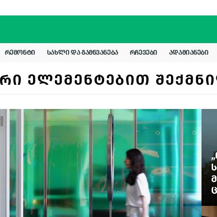
ᲠᲔᲛᲝᲜᲢᲘ
ᲡᲐᲮᲚᲘ ᲓᲐ ᲒᲐᲛᲬᲕᲐᲜᲔᲑᲐ
ᲠᲩᲔᲕᲔᲑᲘ
ᲐᲓᲐᲛᲘᲐᲜᲔᲑᲘ
ᲠᲘ ᲔᲚᲔᲛᲔᲜᲢᲔᲑᲘᲗ ᲨᲔᲥᲛᲜ
„
Ს
Მ
Ც