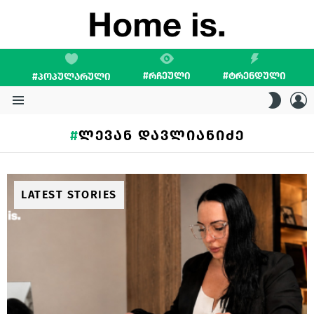
#ᲠᲩᲔᲣᲚᲘ
#ᲢᲠᲔᲜᲓᲣᲚᲘ
#ᲞᲝᲞᲣᲚᲐᲠᲣᲚᲘ
L
SWITC
SKIN
Menu
ᲚᲔᲕᲐᲜ ᲓᲐᲕᲚᲘᲐᲜᲘᲫᲔ
LATEST STORIES