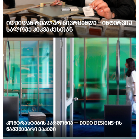
ᲘᲓᲔᲘᲓᲐᲜ ᲠᲔᲐᲚᲣᲠ ᲡᲘᲕᲠᲪᲔᲛᲓᲔ – ᲘᲜᲢᲔᲠᲕᲘᲣ
ᲡᲐᲚᲝᲛᲔ ᲙᲘᲙᲕᲐᲫᲔᲡᲗᲐᲜ
ᲙᲝᲜᲢᲠᲐᲡᲢᲔᲑᲘᲡ ᲰᲐᲠᲛᲝᲜᲘᲐ — DODO DESIGNS-ᲘᲡ
ᲜᲐᲛᲣᲨᲔᲕᲐᲠᲘ ᲕᲐᲙᲔᲨᲘ