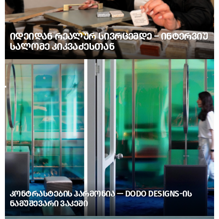
ᲘᲓᲔᲘᲓᲐᲜ ᲠᲔᲐᲚᲣᲠ ᲡᲘᲕᲠᲪᲔᲛᲓᲔ – ᲘᲜᲢᲔᲠᲕᲘᲣ
ᲡᲐᲚᲝᲛᲔ ᲙᲘᲙᲕᲐᲫᲔᲡᲗᲐᲜ
ᲙᲝᲜᲢᲠᲐᲡᲢᲔᲑᲘᲡ ᲰᲐᲠᲛᲝᲜᲘᲐ — DODO DESIGNS-ᲘᲡ
ᲜᲐᲛᲣᲨᲔᲕᲐᲠᲘ ᲕᲐᲙᲔᲨᲘ