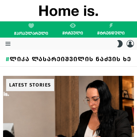
#ᲠᲩᲔᲣᲚᲘ
#ᲢᲠᲔᲜᲓᲣᲚᲘ
#ᲞᲝᲞᲣᲚᲐᲠᲣᲚᲘ
L
SWITC
SKIN
Menu
ᲚᲘᲙᲐ ᲚᲐᲡᲐᲠᲔᲘᲨᲕᲘᲚᲘᲡ ᲜᲐᲫᲕᲘᲡ ᲮᲔ
LATEST STORIES