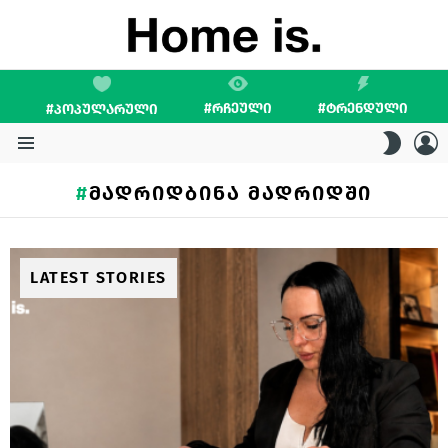
#ᲠᲩᲔᲣᲚᲘ
#ᲢᲠᲔᲜᲓᲣᲚᲘ
#ᲞᲝᲞᲣᲚᲐᲠᲣᲚᲘ
L
SWITC
SKIN
Menu
ᲛᲐᲓᲠᲘᲓᲑᲘᲜᲐ ᲛᲐᲓᲠᲘᲓᲨᲘ
LATEST STORIES