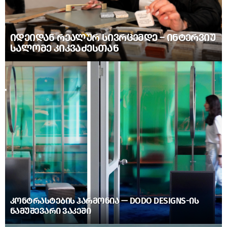
ᲘᲓᲔᲘᲓᲐᲜ ᲠᲔᲐᲚᲣᲠ ᲡᲘᲕᲠᲪᲔᲛᲓᲔ – ᲘᲜᲢᲔᲠᲕᲘᲣ
ᲡᲐᲚᲝᲛᲔ ᲙᲘᲙᲕᲐᲫᲔᲡᲗᲐᲜ
ᲙᲝᲜᲢᲠᲐᲡᲢᲔᲑᲘᲡ ᲰᲐᲠᲛᲝᲜᲘᲐ — DODO DESIGNS-ᲘᲡ
ᲜᲐᲛᲣᲨᲔᲕᲐᲠᲘ ᲕᲐᲙᲔᲨᲘ