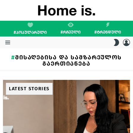
#ᲠᲩᲔᲣᲚᲘ
#ᲢᲠᲔᲜᲓᲣᲚᲘ
#ᲞᲝᲞᲣᲚᲐᲠᲣᲚᲘ
L
SWITC
SKIN
Menu
ᲛᲘᲡᲐᲦᲔᲑᲘᲡᲐ ᲓᲐ ᲡᲐᲛᲖᲐᲠᲔᲣᲚᲝᲡ
ᲒᲐᲔᲠᲗᲘᲐᲜᲔᲑᲐ
LATEST STORIES