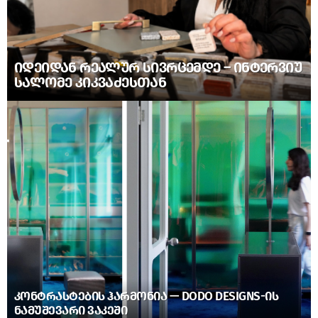
ᲘᲓᲔᲘᲓᲐᲜ ᲠᲔᲐᲚᲣᲠ ᲡᲘᲕᲠᲪᲔᲛᲓᲔ – ᲘᲜᲢᲔᲠᲕᲘᲣ
ᲡᲐᲚᲝᲛᲔ ᲙᲘᲙᲕᲐᲫᲔᲡᲗᲐᲜ
ᲙᲝᲜᲢᲠᲐᲡᲢᲔᲑᲘᲡ ᲰᲐᲠᲛᲝᲜᲘᲐ — DODO DESIGNS-ᲘᲡ
ᲜᲐᲛᲣᲨᲔᲕᲐᲠᲘ ᲕᲐᲙᲔᲨᲘ