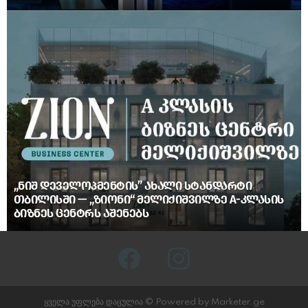
„ᲜᲘᲨ ᲓᲔᲕᲔᲚᲝᲞᲛᲔᲜᲢᲘᲡ” ᲐᲮᲐᲚᲘ ᲡᲢᲐᲜᲓᲐᲠᲢᲘ
ᲗᲑᲘᲚᲘᲡᲨᲘ — „ᲖᲘᲝᲜᲘ“ ᲛᲔᲚᲘᲥᲘᲨᲕᲘᲚᲖᲔ A-ᲙᲚᲐᲡᲘᲡ
ᲑᲘᲖᲜᲔᲡ ᲪᲔᲜᲢᲠᲡ ᲐᲨᲔᲜᲔᲑᲡ
facebook
instagram
ყველა უფლება დაცულია © Powered by Marketer.ge