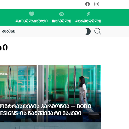
facebook
instagram
#ᲞᲝᲞᲣᲚᲐᲠᲣᲚᲘ
#ᲠᲩᲔᲣᲚᲘ
#ᲢᲠᲔᲜᲓᲣᲚᲘ
SEARCH
SWITCH
ᲐᲛᲑᲔᲑᲘ
SKIN
ᲠᲘ
ᲝᲜᲢᲠᲐᲡᲢᲔᲑᲘᲡ ᲰᲐᲠᲛᲝᲜᲘᲐ — DODO
ESIGNS-ᲘᲡ ᲜᲐᲛᲣᲨᲔᲕᲐᲠᲘ ᲕᲐᲙᲔᲨᲘ