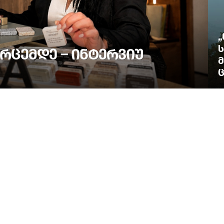
„
Ს
ᲠᲪᲔᲛᲓᲔ – ᲘᲜᲢᲔᲠᲕᲘᲣ
Მ
Ც