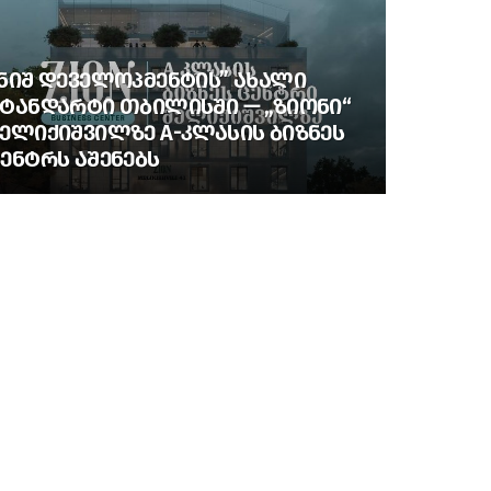
ᲜᲘᲨ ᲓᲔᲕᲔᲚᲝᲞᲛᲔᲜᲢᲘᲡ” ᲐᲮᲐᲚᲘ
ᲢᲐᲜᲓᲐᲠᲢᲘ ᲗᲑᲘᲚᲘᲡᲨᲘ — „ᲖᲘᲝᲜᲘ“
ᲔᲚᲘᲥᲘᲨᲕᲘᲚᲖᲔ A-ᲙᲚᲐᲡᲘᲡ ᲑᲘᲖᲜᲔᲡ
ᲔᲜᲢᲠᲡ ᲐᲨᲔᲜᲔᲑᲡ