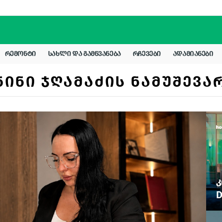
ᲠᲔᲛᲝᲜᲢᲘ
ᲡᲐᲮᲚᲘ ᲓᲐ ᲒᲐᲛᲬᲕᲐᲜᲔᲑᲐ
ᲠᲩᲔᲕᲔᲑᲘ
ᲐᲓᲐᲛᲘᲐᲜᲔᲑᲘ
ᲜᲘᲜᲘ ᲯᲦᲐᲛᲐᲫᲘᲡ ᲜᲐᲛᲣᲨᲔᲕᲐ
Კ
D