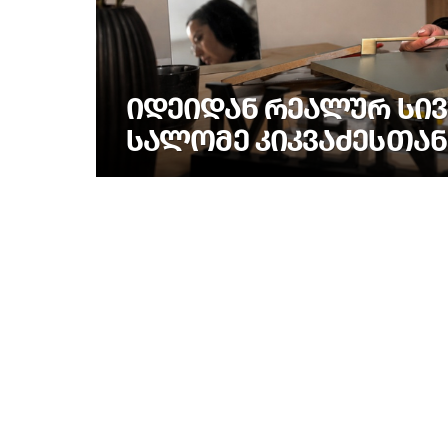
ᲘᲓᲔᲘᲓᲐᲜ ᲠᲔᲐᲚᲣᲠ ᲡᲘᲕ
ᲡᲐᲚᲝᲛᲔ ᲙᲘᲙᲕᲐᲫᲔᲡᲗᲐᲜ