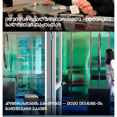
ᲘᲓᲔᲘᲓᲐᲜ ᲠᲔᲐᲚᲣᲠ ᲡᲘᲕᲠᲪᲔᲛᲓᲔ – ᲘᲜᲢᲔᲠᲕᲘᲣ
ᲡᲐᲚᲝᲛᲔ ᲙᲘᲙᲕᲐᲫᲔᲡᲗᲐᲜ
ᲙᲝᲜᲢᲠᲐᲡᲢᲔᲑᲘᲡ ᲰᲐᲠᲛᲝᲜᲘᲐ — DODO DESIGNS-ᲘᲡ
ᲜᲐᲛᲣᲨᲔᲕᲐᲠᲘ ᲕᲐᲙᲔᲨᲘ