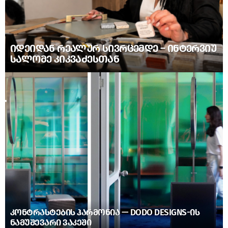
ᲘᲓᲔᲘᲓᲐᲜ ᲠᲔᲐᲚᲣᲠ ᲡᲘᲕᲠᲪᲔᲛᲓᲔ – ᲘᲜᲢᲔᲠᲕᲘᲣ
ᲡᲐᲚᲝᲛᲔ ᲙᲘᲙᲕᲐᲫᲔᲡᲗᲐᲜ
ᲙᲝᲜᲢᲠᲐᲡᲢᲔᲑᲘᲡ ᲰᲐᲠᲛᲝᲜᲘᲐ — DODO DESIGNS-ᲘᲡ
ᲜᲐᲛᲣᲨᲔᲕᲐᲠᲘ ᲕᲐᲙᲔᲨᲘ