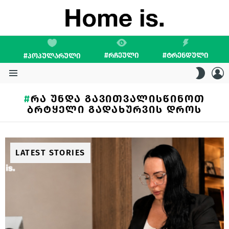
#ᲠᲩᲔᲣᲚᲘ
#ᲢᲠᲔᲜᲓᲣᲚᲘ
#ᲞᲝᲞᲣᲚᲐᲠᲣᲚᲘ
L
SWITC
SKIN
Menu
ᲠᲐ ᲣᲜᲓᲐ ᲒᲐᲕᲘᲗᲕᲐᲚᲘᲡᲬᲘᲜᲝᲗ
ᲑᲠᲢᲧᲔᲚᲘ ᲒᲐᲓᲐᲮᲣᲠᲕᲘᲡ ᲓᲠᲝᲡ
LATEST STORIES