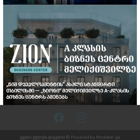
„ᲜᲘᲨ ᲓᲔᲕᲔᲚᲝᲞᲛᲔᲜᲢᲘᲡ” ᲐᲮᲐᲚᲘ ᲡᲢᲐᲜᲓᲐᲠᲢᲘ
ᲗᲑᲘᲚᲘᲡᲨᲘ — „ᲖᲘᲝᲜᲘ“ ᲛᲔᲚᲘᲥᲘᲨᲕᲘᲚᲖᲔ A-ᲙᲚᲐᲡᲘᲡ
ᲑᲘᲖᲜᲔᲡ ᲪᲔᲜᲢᲠᲡ ᲐᲨᲔᲜᲔᲑᲡ
facebook
instagram
ყველა უფლება დაცულია © Powered by Marketer.ge