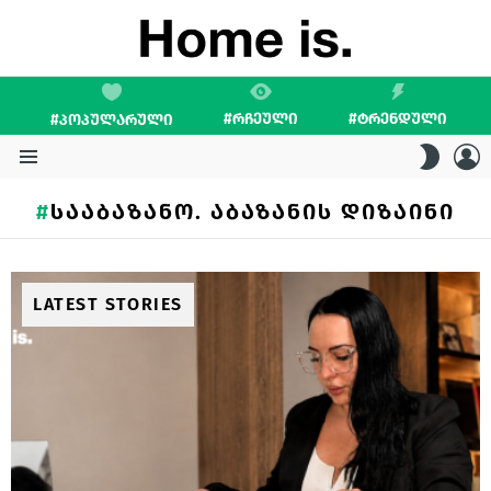
#ᲠᲩᲔᲣᲚᲘ
#ᲢᲠᲔᲜᲓᲣᲚᲘ
#ᲞᲝᲞᲣᲚᲐᲠᲣᲚᲘ
L
SWITC
SKIN
Menu
ᲡᲐᲐᲑᲐᲖᲐᲜᲝ. ᲐᲑᲐᲖᲐᲜᲘᲡ ᲓᲘᲖᲐᲘᲜᲘ
LATEST STORIES