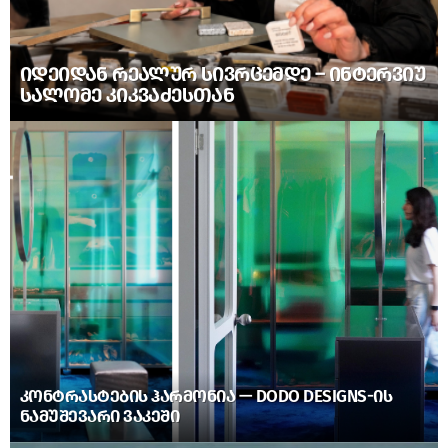
ᲘᲓᲔᲘᲓᲐᲜ ᲠᲔᲐᲚᲣᲠ ᲡᲘᲕᲠᲪᲔᲛᲓᲔ – ᲘᲜᲢᲔᲠᲕᲘᲣ
ᲡᲐᲚᲝᲛᲔ ᲙᲘᲙᲕᲐᲫᲔᲡᲗᲐᲜ
ᲙᲝᲜᲢᲠᲐᲡᲢᲔᲑᲘᲡ ᲰᲐᲠᲛᲝᲜᲘᲐ — DODO DESIGNS-ᲘᲡ
ᲜᲐᲛᲣᲨᲔᲕᲐᲠᲘ ᲕᲐᲙᲔᲨᲘ