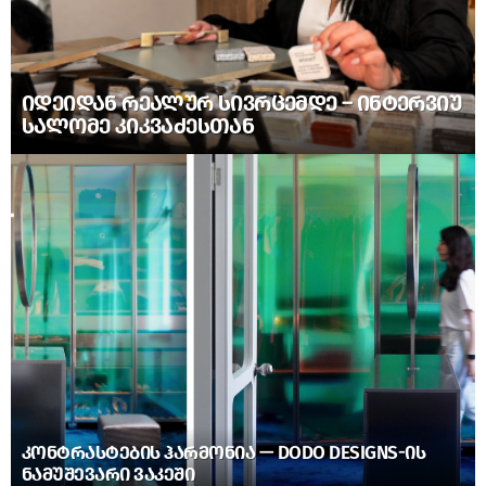
ᲘᲓᲔᲘᲓᲐᲜ ᲠᲔᲐᲚᲣᲠ ᲡᲘᲕᲠᲪᲔᲛᲓᲔ – ᲘᲜᲢᲔᲠᲕᲘᲣ
ᲡᲐᲚᲝᲛᲔ ᲙᲘᲙᲕᲐᲫᲔᲡᲗᲐᲜ
ᲙᲝᲜᲢᲠᲐᲡᲢᲔᲑᲘᲡ ᲰᲐᲠᲛᲝᲜᲘᲐ — DODO DESIGNS-ᲘᲡ
ᲜᲐᲛᲣᲨᲔᲕᲐᲠᲘ ᲕᲐᲙᲔᲨᲘ