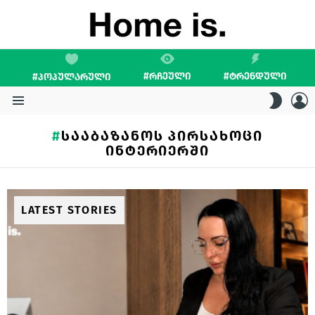
#ᲠᲩᲔᲣᲚᲘ
#ᲢᲠᲔᲜᲓᲣᲚᲘ
#ᲞᲝᲞᲣᲚᲐᲠᲣᲚᲘ
L
SWITC
SKIN
Menu
ᲡᲐᲐᲑᲐᲖᲐᲜᲝᲡ ᲞᲘᲠᲡᲐᲮᲝᲪᲘ
ᲘᲜᲢᲔᲠᲘᲔᲠᲨᲘ
LATEST STORIES