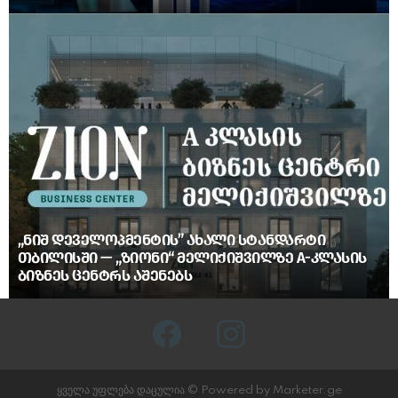
„ᲜᲘᲨ ᲓᲔᲕᲔᲚᲝᲞᲛᲔᲜᲢᲘᲡ” ᲐᲮᲐᲚᲘ ᲡᲢᲐᲜᲓᲐᲠᲢᲘ
ᲗᲑᲘᲚᲘᲡᲨᲘ — „ᲖᲘᲝᲜᲘ“ ᲛᲔᲚᲘᲥᲘᲨᲕᲘᲚᲖᲔ A-ᲙᲚᲐᲡᲘᲡ
ᲑᲘᲖᲜᲔᲡ ᲪᲔᲜᲢᲠᲡ ᲐᲨᲔᲜᲔᲑᲡ
facebook
instagram
ყველა უფლება დაცულია © Powered by Marketer.ge