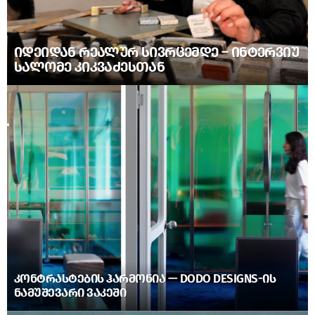
ᲘᲓᲔᲘᲓᲐᲜ ᲠᲔᲐᲚᲣᲠ ᲡᲘᲕᲠᲪᲔᲛᲓᲔ – ᲘᲜᲢᲔᲠᲕᲘᲣ
ᲡᲐᲚᲝᲛᲔ ᲙᲘᲙᲕᲐᲫᲔᲡᲗᲐᲜ
ᲙᲝᲜᲢᲠᲐᲡᲢᲔᲑᲘᲡ ᲰᲐᲠᲛᲝᲜᲘᲐ — DODO DESIGNS-ᲘᲡ
ᲜᲐᲛᲣᲨᲔᲕᲐᲠᲘ ᲕᲐᲙᲔᲨᲘ