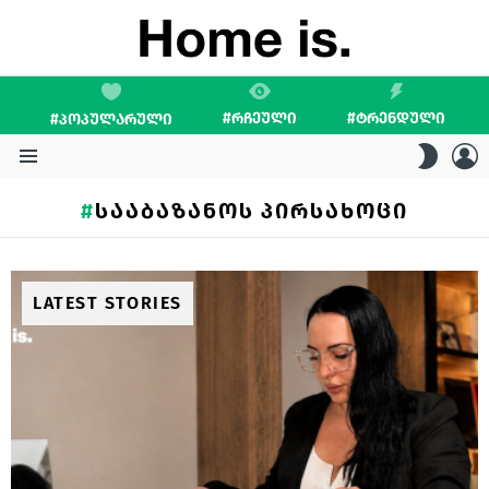
#ᲠᲩᲔᲣᲚᲘ
#ᲢᲠᲔᲜᲓᲣᲚᲘ
#ᲞᲝᲞᲣᲚᲐᲠᲣᲚᲘ
L
SWITC
SKIN
Menu
ᲡᲐᲐᲑᲐᲖᲐᲜᲝᲡ ᲞᲘᲠᲡᲐᲮᲝᲪᲘ
LATEST STORIES