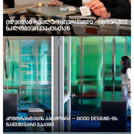
ᲘᲓᲔᲘᲓᲐᲜ ᲠᲔᲐᲚᲣᲠ ᲡᲘᲕᲠᲪᲔᲛᲓᲔ – ᲘᲜᲢᲔᲠᲕᲘᲣ
ᲡᲐᲚᲝᲛᲔ ᲙᲘᲙᲕᲐᲫᲔᲡᲗᲐᲜ
ᲙᲝᲜᲢᲠᲐᲡᲢᲔᲑᲘᲡ ᲰᲐᲠᲛᲝᲜᲘᲐ — DODO DESIGNS-ᲘᲡ
ᲜᲐᲛᲣᲨᲔᲕᲐᲠᲘ ᲕᲐᲙᲔᲨᲘ