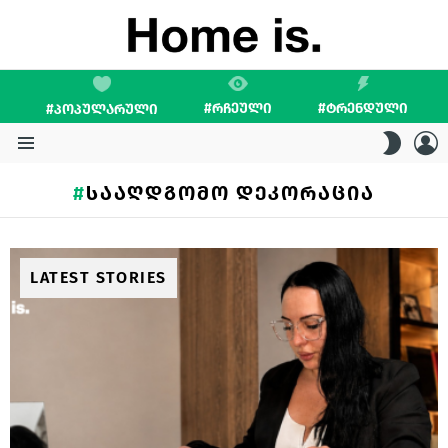
#ᲠᲩᲔᲣᲚᲘ
#ᲢᲠᲔᲜᲓᲣᲚᲘ
#ᲞᲝᲞᲣᲚᲐᲠᲣᲚᲘ
L
SWITC
SKIN
Menu
ᲡᲐᲐᲦᲓᲒᲝᲛᲝ ᲓᲔᲙᲝᲠᲐᲪᲘᲐ
LATEST STORIES