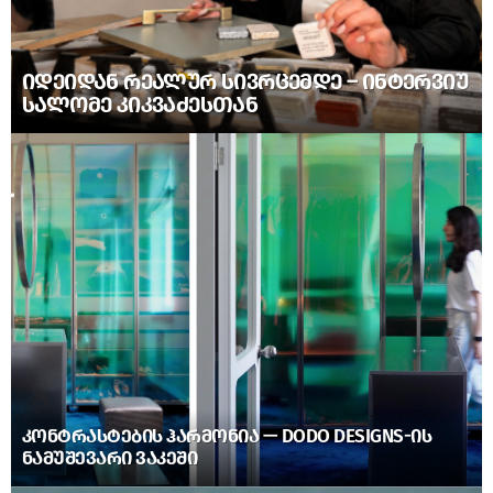
ᲘᲓᲔᲘᲓᲐᲜ ᲠᲔᲐᲚᲣᲠ ᲡᲘᲕᲠᲪᲔᲛᲓᲔ – ᲘᲜᲢᲔᲠᲕᲘᲣ
ᲡᲐᲚᲝᲛᲔ ᲙᲘᲙᲕᲐᲫᲔᲡᲗᲐᲜ
ᲙᲝᲜᲢᲠᲐᲡᲢᲔᲑᲘᲡ ᲰᲐᲠᲛᲝᲜᲘᲐ — DODO DESIGNS-ᲘᲡ
ᲜᲐᲛᲣᲨᲔᲕᲐᲠᲘ ᲕᲐᲙᲔᲨᲘ