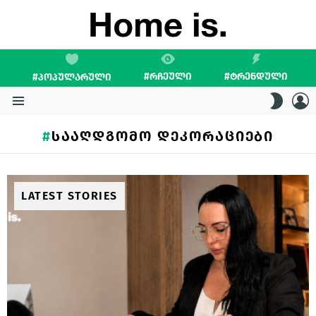
#ᲠᲩᲔᲣᲚᲘ
#ᲢᲠᲔᲜᲓᲣᲚᲘ
#ᲞᲝᲞᲣᲚᲐᲠᲣᲚᲘ
L
SWITC
SKIN
Menu
ᲡᲐᲐᲦᲓᲒᲝᲛᲝ ᲓᲔᲙᲝᲠᲐᲪᲘᲔᲑᲘ
LATEST STORIES