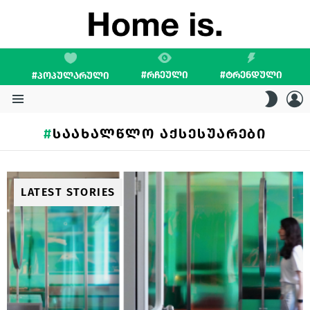
#ᲠᲩᲔᲣᲚᲘ
#ᲢᲠᲔᲜᲓᲣᲚᲘ
#ᲞᲝᲞᲣᲚᲐᲠᲣᲚᲘ
L
SWITC
SKIN
Menu
ᲡᲐᲐᲮᲐᲚᲬᲚᲝ ᲐᲥᲡᲔᲡᲣᲐᲠᲔᲑᲘ
LATEST STORIES