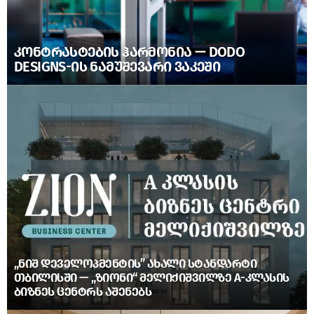
ᲙᲝᲜᲢᲠᲐᲡᲢᲔᲑᲘᲡ ᲰᲐᲠᲛᲝᲜᲘᲐ — DODO
DESIGNS-ᲘᲡ ᲜᲐᲛᲣᲨᲔᲕᲐᲠᲘ ᲕᲐᲙᲔᲨᲘ
„ᲜᲘᲨ ᲓᲔᲕᲔᲚᲝᲞᲛᲔᲜᲢᲘᲡ” ᲐᲮᲐᲚᲘ ᲡᲢᲐᲜᲓᲐᲠᲢᲘ
ᲗᲑᲘᲚᲘᲡᲨᲘ — „ᲖᲘᲝᲜᲘ“ ᲛᲔᲚᲘᲥᲘᲨᲕᲘᲚᲖᲔ A-ᲙᲚᲐᲡᲘᲡ
ᲑᲘᲖᲜᲔᲡ ᲪᲔᲜᲢᲠᲡ ᲐᲨᲔᲜᲔᲑᲡ