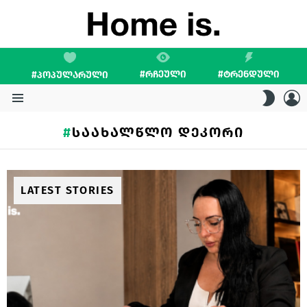
#ᲠᲩᲔᲣᲚᲘ
#ᲢᲠᲔᲜᲓᲣᲚᲘ
#ᲞᲝᲞᲣᲚᲐᲠᲣᲚᲘ
L
SWITC
SKIN
Menu
ᲡᲐᲐᲮᲐᲚᲬᲚᲝ ᲓᲔᲙᲝᲠᲘ
LATEST STORIES