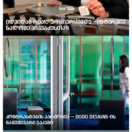
ᲘᲓᲔᲘᲓᲐᲜ ᲠᲔᲐᲚᲣᲠ ᲡᲘᲕᲠᲪᲔᲛᲓᲔ – ᲘᲜᲢᲔᲠᲕᲘᲣ
ᲡᲐᲚᲝᲛᲔ ᲙᲘᲙᲕᲐᲫᲔᲡᲗᲐᲜ
ᲙᲝᲜᲢᲠᲐᲡᲢᲔᲑᲘᲡ ᲰᲐᲠᲛᲝᲜᲘᲐ — DODO DESIGNS-ᲘᲡ
ᲜᲐᲛᲣᲨᲔᲕᲐᲠᲘ ᲕᲐᲙᲔᲨᲘ