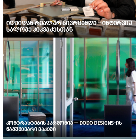
ᲘᲓᲔᲘᲓᲐᲜ ᲠᲔᲐᲚᲣᲠ ᲡᲘᲕᲠᲪᲔᲛᲓᲔ – ᲘᲜᲢᲔᲠᲕᲘᲣ
ᲡᲐᲚᲝᲛᲔ ᲙᲘᲙᲕᲐᲫᲔᲡᲗᲐᲜ
ᲙᲝᲜᲢᲠᲐᲡᲢᲔᲑᲘᲡ ᲰᲐᲠᲛᲝᲜᲘᲐ — DODO DESIGNS-ᲘᲡ
ᲜᲐᲛᲣᲨᲔᲕᲐᲠᲘ ᲕᲐᲙᲔᲨᲘ