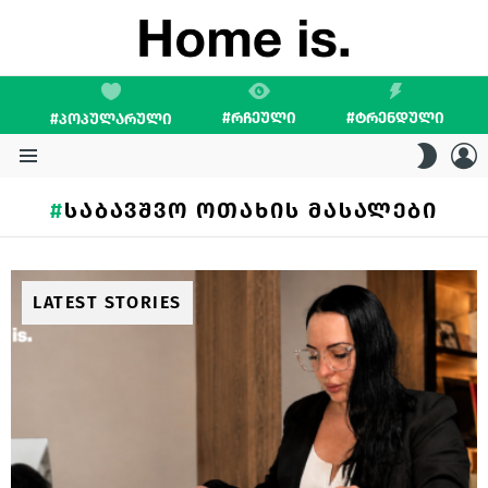
#ᲠᲩᲔᲣᲚᲘ
#ᲢᲠᲔᲜᲓᲣᲚᲘ
#ᲞᲝᲞᲣᲚᲐᲠᲣᲚᲘ
L
SWITC
SKIN
Menu
ᲡᲐᲑᲐᲕᲨᲕᲝ ᲝᲗᲐᲮᲘᲡ ᲛᲐᲡᲐᲚᲔᲑᲘ
LATEST STORIES