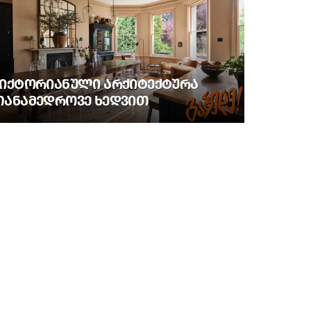
ᲕᲘᲥᲢᲝᲠᲘᲐᲜᲣᲚᲘ ᲐᲠᲥᲘᲢᲔᲥᲢᲣᲠᲐ
ᲗᲐᲜᲐᲛᲔᲓᲠᲝᲕᲔ ᲮᲔᲓᲕᲘᲗ