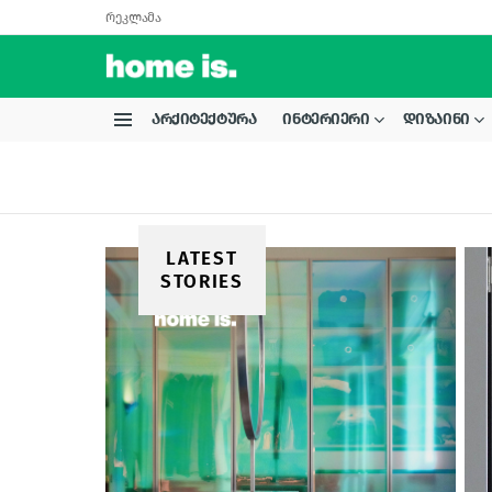
რეკლამა
ᲐᲠᲥᲘᲢᲔᲥᲢᲣᲠᲐ
ᲘᲜᲢᲔᲠᲘᲔᲠᲘ
ᲓᲘᲖᲐᲘᲜᲘ
Menu
LATEST
STORIES