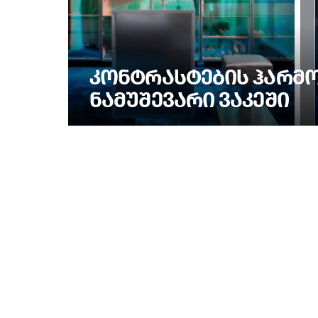
ᲙᲝᲜᲢᲠᲐᲡᲢᲔᲑᲘᲡ ᲰᲐᲠᲛᲝᲜ
ᲜᲐᲛᲣᲨᲔᲕᲐᲠᲘ ᲕᲐᲙᲔᲨᲘ