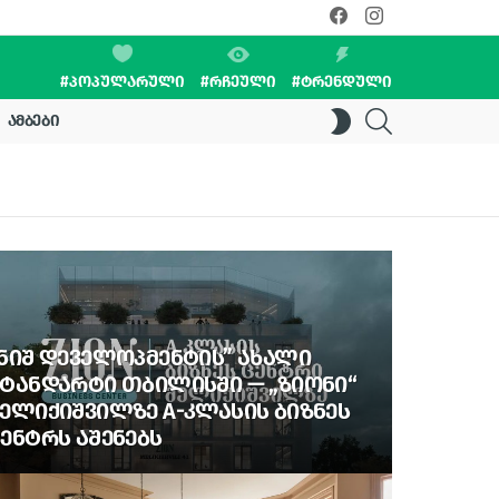
facebook
instagram
#ᲞᲝᲞᲣᲚᲐᲠᲣᲚᲘ
#ᲠᲩᲔᲣᲚᲘ
#ᲢᲠᲔᲜᲓᲣᲚᲘ
SEARCH
SWITCH
ᲐᲛᲑᲔᲑᲘ
SKIN
ᲜᲘᲨ ᲓᲔᲕᲔᲚᲝᲞᲛᲔᲜᲢᲘᲡ” ᲐᲮᲐᲚᲘ
ᲢᲐᲜᲓᲐᲠᲢᲘ ᲗᲑᲘᲚᲘᲡᲨᲘ — „ᲖᲘᲝᲜᲘ“
ᲔᲚᲘᲥᲘᲨᲕᲘᲚᲖᲔ A-ᲙᲚᲐᲡᲘᲡ ᲑᲘᲖᲜᲔᲡ
ᲔᲜᲢᲠᲡ ᲐᲨᲔᲜᲔᲑᲡ