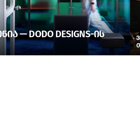
ᲘᲐ — DODO DESIGNS-ᲘᲡ