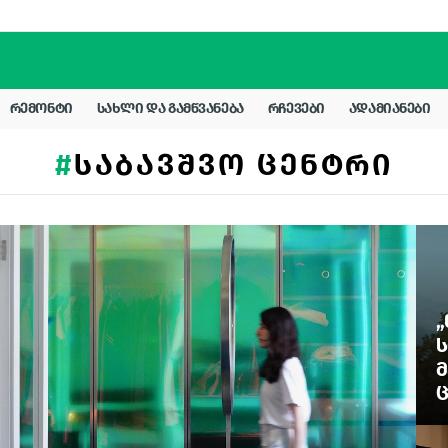
ᲠᲔᲛᲝᲜᲢᲘ
ᲡᲐᲮᲚᲘ ᲓᲐ ᲒᲐᲛᲬᲕᲐᲜᲔᲑᲐ
ᲠᲩᲔᲕᲔᲑᲘ
ᲐᲓᲐᲛᲘᲐᲜᲔᲑᲘ
ᲡᲐᲑᲐᲕᲨᲕᲝ ᲪᲔᲜᲢᲠᲘ
„
Ს
Მ
Ც