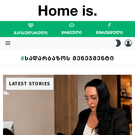
#ᲠᲩᲔᲣᲚᲘ
#ᲢᲠᲔᲜᲓᲣᲚᲘ
#ᲞᲝᲞᲣᲚᲐᲠᲣᲚᲘ
L
SWITC
SKIN
Menu
ᲡᲐᲓᲐᲠᲑᲐᲖᲝᲡ ᲛᲔᲜᲔᲯᲛᲔᲜᲢᲘ
LATEST STORIES