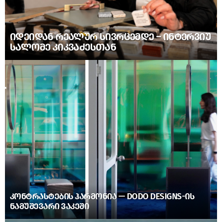
ᲘᲓᲔᲘᲓᲐᲜ ᲠᲔᲐᲚᲣᲠ ᲡᲘᲕᲠᲪᲔᲛᲓᲔ – ᲘᲜᲢᲔᲠᲕᲘᲣ
ᲡᲐᲚᲝᲛᲔ ᲙᲘᲙᲕᲐᲫᲔᲡᲗᲐᲜ
ᲙᲝᲜᲢᲠᲐᲡᲢᲔᲑᲘᲡ ᲰᲐᲠᲛᲝᲜᲘᲐ — DODO DESIGNS-ᲘᲡ
ᲜᲐᲛᲣᲨᲔᲕᲐᲠᲘ ᲕᲐᲙᲔᲨᲘ