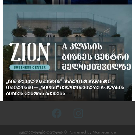
„ᲜᲘᲨ ᲓᲔᲕᲔᲚᲝᲞᲛᲔᲜᲢᲘᲡ” ᲐᲮᲐᲚᲘ ᲡᲢᲐᲜᲓᲐᲠᲢᲘ
ᲗᲑᲘᲚᲘᲡᲨᲘ — „ᲖᲘᲝᲜᲘ“ ᲛᲔᲚᲘᲥᲘᲨᲕᲘᲚᲖᲔ A-ᲙᲚᲐᲡᲘᲡ
ᲑᲘᲖᲜᲔᲡ ᲪᲔᲜᲢᲠᲡ ᲐᲨᲔᲜᲔᲑᲡ
facebook
instagram
ყველა უფლება დაცულია © Powered by Marketer.ge