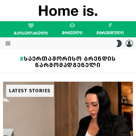
#ᲠᲩᲔᲣᲚᲘ
#ᲢᲠᲔᲜᲓᲣᲚᲘ
#ᲞᲝᲞᲣᲚᲐᲠᲣᲚᲘ
L
SWITC
SKIN
Menu
ᲡᲐᲔᲠᲗᲐᲨᲝᲠᲘᲡᲝ ᲑᲠᲔᲜᲓᲘᲡ
ᲬᲐᲠᲛᲝᲛᲐᲓᲒᲔᲜᲔᲚᲘ
LATEST STORIES