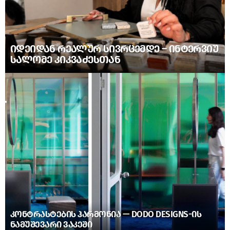
ᲘᲓᲔᲘᲓᲐᲜ ᲠᲔᲐᲚᲣᲠ ᲡᲘᲕᲠᲪᲔᲛᲓᲔ – ᲘᲜᲢᲔᲠᲕᲘᲣ
ᲡᲐᲚᲝᲛᲔ ᲙᲘᲙᲕᲐᲫᲔᲡᲗᲐᲜ
ᲙᲝᲜᲢᲠᲐᲡᲢᲔᲑᲘᲡ ᲰᲐᲠᲛᲝᲜᲘᲐ — DODO DESIGNS-ᲘᲡ
ᲜᲐᲛᲣᲨᲔᲕᲐᲠᲘ ᲕᲐᲙᲔᲨᲘ