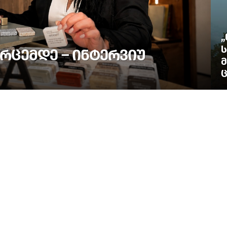
„
Ს
ᲠᲪᲔᲛᲓᲔ – ᲘᲜᲢᲔᲠᲕᲘᲣ
Მ
Ც