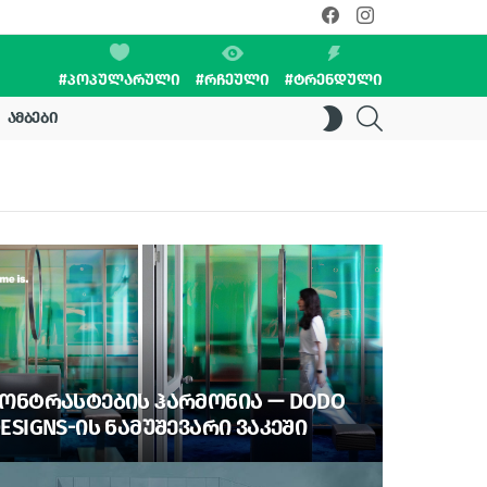
facebook
instagram
#ᲞᲝᲞᲣᲚᲐᲠᲣᲚᲘ
#ᲠᲩᲔᲣᲚᲘ
#ᲢᲠᲔᲜᲓᲣᲚᲘ
SEARCH
SWITCH
ᲐᲛᲑᲔᲑᲘ
SKIN
ᲝᲜᲢᲠᲐᲡᲢᲔᲑᲘᲡ ᲰᲐᲠᲛᲝᲜᲘᲐ — DODO
ESIGNS-ᲘᲡ ᲜᲐᲛᲣᲨᲔᲕᲐᲠᲘ ᲕᲐᲙᲔᲨᲘ