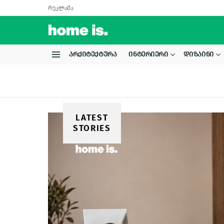
რეკლამა
ᲐᲠᲥᲘᲢᲔᲥᲢᲣᲠᲐ
ᲘᲜᲢᲔᲠᲘᲔᲠᲘ
ᲓᲘᲖᲐᲘᲜᲘ
Menu
LATEST
STORIES