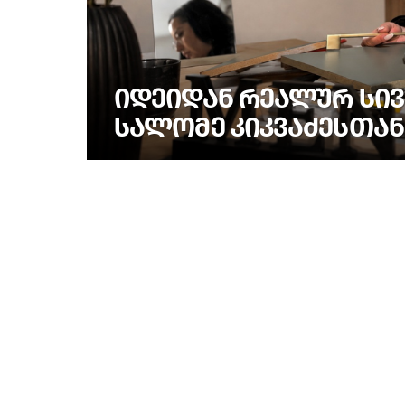
ᲘᲓᲔᲘᲓᲐᲜ ᲠᲔᲐᲚᲣᲠ ᲡᲘᲕ
ᲡᲐᲚᲝᲛᲔ ᲙᲘᲙᲕᲐᲫᲔᲡᲗᲐᲜ