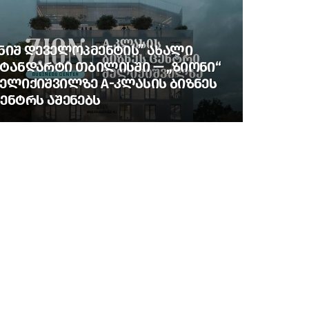
ᲜᲘᲨ ᲓᲔᲕᲔᲚᲝᲞᲛᲔᲜᲢᲘᲡ” ᲐᲮᲐᲚᲘ
ᲢᲐᲜᲓᲐᲠᲢᲘ ᲗᲑᲘᲚᲘᲡᲨᲘ — „ᲖᲘᲝᲜᲘ“
ᲔᲚᲘᲥᲘᲨᲕᲘᲚᲖᲔ A-ᲙᲚᲐᲡᲘᲡ ᲑᲘᲖᲜᲔᲡ
ᲔᲜᲢᲠᲡ ᲐᲨᲔᲜᲔᲑᲡ