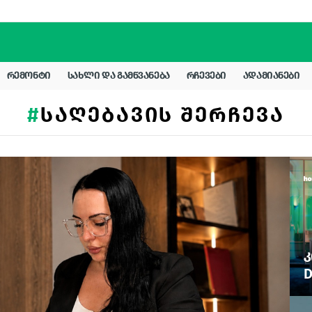
ᲠᲔᲛᲝᲜᲢᲘ
ᲡᲐᲮᲚᲘ ᲓᲐ ᲒᲐᲛᲬᲕᲐᲜᲔᲑᲐ
ᲠᲩᲔᲕᲔᲑᲘ
ᲐᲓᲐᲛᲘᲐᲜᲔᲑᲘ
ᲡᲐᲦᲔᲑᲐᲕᲘᲡ ᲨᲔᲠᲩᲔᲕᲐ
Კ
D