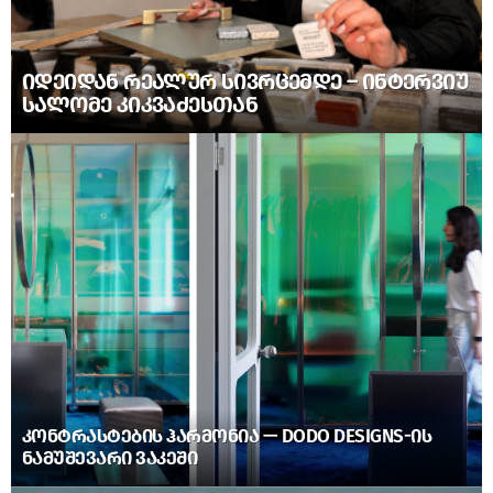
ᲘᲓᲔᲘᲓᲐᲜ ᲠᲔᲐᲚᲣᲠ ᲡᲘᲕᲠᲪᲔᲛᲓᲔ – ᲘᲜᲢᲔᲠᲕᲘᲣ
ᲡᲐᲚᲝᲛᲔ ᲙᲘᲙᲕᲐᲫᲔᲡᲗᲐᲜ
ᲙᲝᲜᲢᲠᲐᲡᲢᲔᲑᲘᲡ ᲰᲐᲠᲛᲝᲜᲘᲐ — DODO DESIGNS-ᲘᲡ
ᲜᲐᲛᲣᲨᲔᲕᲐᲠᲘ ᲕᲐᲙᲔᲨᲘ