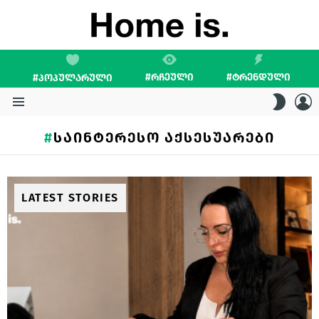
#ᲠᲩᲔᲣᲚᲘ
#ᲢᲠᲔᲜᲓᲣᲚᲘ
#ᲞᲝᲞᲣᲚᲐᲠᲣᲚᲘ
L
SWITC
SKIN
Menu
ᲡᲐᲘᲜᲢᲔᲠᲔᲡᲝ ᲐᲥᲡᲔᲡᲣᲐᲠᲔᲑᲘ
LATEST STORIES