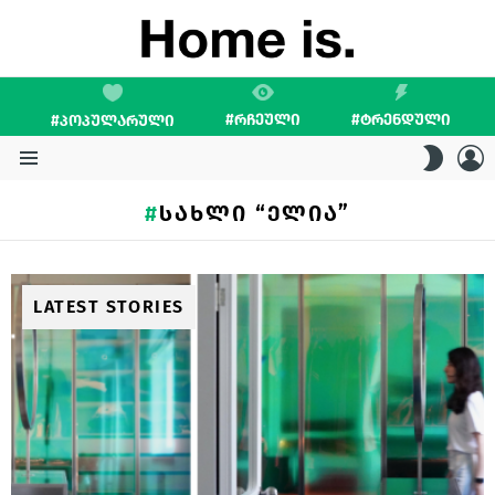
#ᲠᲩᲔᲣᲚᲘ
#ᲢᲠᲔᲜᲓᲣᲚᲘ
#ᲞᲝᲞᲣᲚᲐᲠᲣᲚᲘ
L
SWITC
SKIN
Menu
ᲡᲐᲮᲚᲘ “ᲔᲚᲘᲐ”
LATEST STORIES