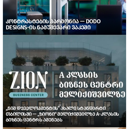
ᲙᲝᲜᲢᲠᲐᲡᲢᲔᲑᲘᲡ ᲰᲐᲠᲛᲝᲜᲘᲐ — DODO
DESIGNS-ᲘᲡ ᲜᲐᲛᲣᲨᲔᲕᲐᲠᲘ ᲕᲐᲙᲔᲨᲘ
„ᲜᲘᲨ ᲓᲔᲕᲔᲚᲝᲞᲛᲔᲜᲢᲘᲡ” ᲐᲮᲐᲚᲘ ᲡᲢᲐᲜᲓᲐᲠᲢᲘ
ᲗᲑᲘᲚᲘᲡᲨᲘ — „ᲖᲘᲝᲜᲘ“ ᲛᲔᲚᲘᲥᲘᲨᲕᲘᲚᲖᲔ A-ᲙᲚᲐᲡᲘᲡ
ᲑᲘᲖᲜᲔᲡ ᲪᲔᲜᲢᲠᲡ ᲐᲨᲔᲜᲔᲑᲡ