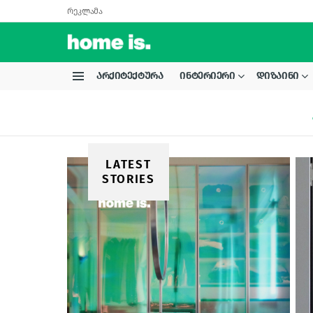
რეკლამა
ᲐᲠᲥᲘᲢᲔᲥᲢᲣᲠᲐ
ᲘᲜᲢᲔᲠᲘᲔᲠᲘ
ᲓᲘᲖᲐᲘᲜᲘ
Menu
LATEST
STORIES