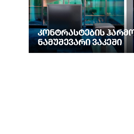
ᲙᲝᲜᲢᲠᲐᲡᲢᲔᲑᲘᲡ ᲰᲐᲠᲛᲝᲜ
ᲜᲐᲛᲣᲨᲔᲕᲐᲠᲘ ᲕᲐᲙᲔᲨᲘ