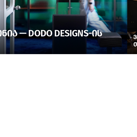
ᲘᲐ — DODO DESIGNS-ᲘᲡ