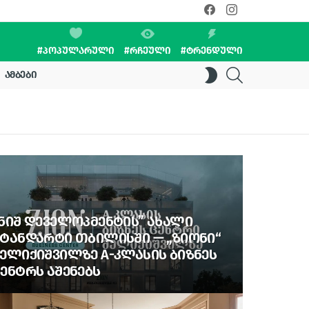
facebook
instagram
#ᲞᲝᲞᲣᲚᲐᲠᲣᲚᲘ
#ᲠᲩᲔᲣᲚᲘ
#ᲢᲠᲔᲜᲓᲣᲚᲘ
SEARCH
SWITCH
ᲐᲛᲑᲔᲑᲘ
SKIN
Ი
ᲜᲘᲨ ᲓᲔᲕᲔᲚᲝᲞᲛᲔᲜᲢᲘᲡ” ᲐᲮᲐᲚᲘ
ᲢᲐᲜᲓᲐᲠᲢᲘ ᲗᲑᲘᲚᲘᲡᲨᲘ — „ᲖᲘᲝᲜᲘ“
ᲔᲚᲘᲥᲘᲨᲕᲘᲚᲖᲔ A-ᲙᲚᲐᲡᲘᲡ ᲑᲘᲖᲜᲔᲡ
ᲔᲜᲢᲠᲡ ᲐᲨᲔᲜᲔᲑᲡ