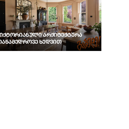
ᲕᲘᲥᲢᲝᲠᲘᲐᲜᲣᲚᲘ ᲐᲠᲥᲘᲢᲔᲥᲢᲣᲠᲐ
ᲗᲐᲜᲐᲛᲔᲓᲠᲝᲕᲔ ᲮᲔᲓᲕᲘᲗ