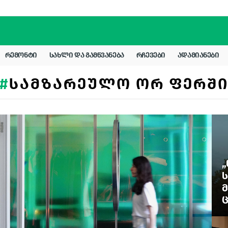
ᲠᲔᲛᲝᲜᲢᲘ
ᲡᲐᲮᲚᲘ ᲓᲐ ᲒᲐᲛᲬᲕᲐᲜᲔᲑᲐ
ᲠᲩᲔᲕᲔᲑᲘ
ᲐᲓᲐᲛᲘᲐᲜᲔᲑᲘ
ᲡᲐᲛᲖᲐᲠᲔᲣᲚᲝ ᲝᲠ ᲤᲔᲠᲨ
„
Ს
Მ
Ც