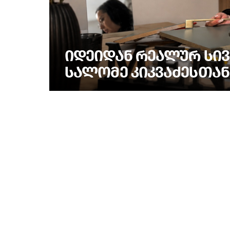
ᲘᲓᲔᲘᲓᲐᲜ ᲠᲔᲐᲚᲣᲠ ᲡᲘᲕ
ᲡᲐᲚᲝᲛᲔ ᲙᲘᲙᲕᲐᲫᲔᲡᲗᲐᲜ