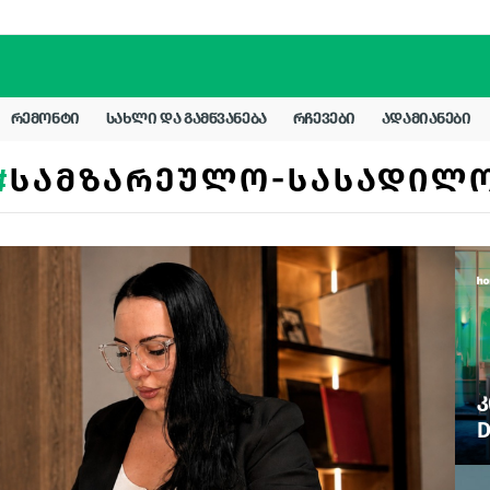
ᲠᲔᲛᲝᲜᲢᲘ
ᲡᲐᲮᲚᲘ ᲓᲐ ᲒᲐᲛᲬᲕᲐᲜᲔᲑᲐ
ᲠᲩᲔᲕᲔᲑᲘ
ᲐᲓᲐᲛᲘᲐᲜᲔᲑᲘ
ᲡᲐᲛᲖᲐᲠᲔᲣᲚᲝ-ᲡᲐᲡᲐᲓᲘᲚ
Კ
D