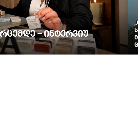
„
Ს
ᲠᲪᲔᲛᲓᲔ – ᲘᲜᲢᲔᲠᲕᲘᲣ
Მ
Ც