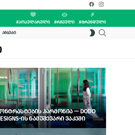
facebook
instagram
#ᲞᲝᲞᲣᲚᲐᲠᲣᲚᲘ
#ᲠᲩᲔᲣᲚᲘ
#ᲢᲠᲔᲜᲓᲣᲚᲘ
SEARCH
SWITCH
ᲐᲛᲑᲔᲑᲘ
SKIN
Ო
ᲝᲜᲢᲠᲐᲡᲢᲔᲑᲘᲡ ᲰᲐᲠᲛᲝᲜᲘᲐ — DODO
ESIGNS-ᲘᲡ ᲜᲐᲛᲣᲨᲔᲕᲐᲠᲘ ᲕᲐᲙᲔᲨᲘ