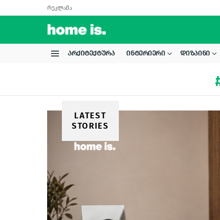
რეკლამა
ᲐᲠᲥᲘᲢᲔᲥᲢᲣᲠᲐ
ᲘᲜᲢᲔᲠᲘᲔᲠᲘ
ᲓᲘᲖᲐᲘᲜᲘ
Menu
LATEST
STORIES