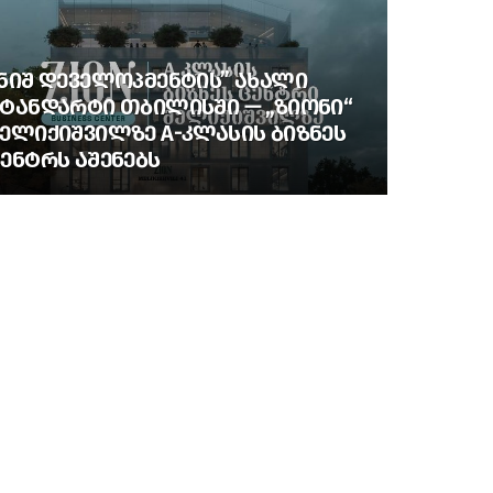
ᲜᲘᲨ ᲓᲔᲕᲔᲚᲝᲞᲛᲔᲜᲢᲘᲡ” ᲐᲮᲐᲚᲘ
ᲢᲐᲜᲓᲐᲠᲢᲘ ᲗᲑᲘᲚᲘᲡᲨᲘ — „ᲖᲘᲝᲜᲘ“
ᲔᲚᲘᲥᲘᲨᲕᲘᲚᲖᲔ A-ᲙᲚᲐᲡᲘᲡ ᲑᲘᲖᲜᲔᲡ
ᲔᲜᲢᲠᲡ ᲐᲨᲔᲜᲔᲑᲡ