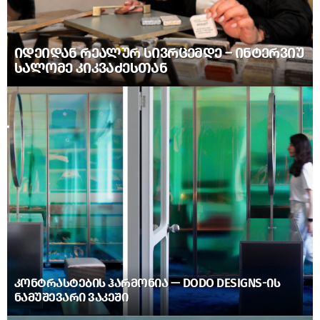
ᲘᲓᲔᲘᲓᲐᲜ ᲠᲔᲐᲚᲣᲠ ᲡᲘᲕᲠᲪᲔᲛᲓᲔ – ᲘᲜᲢᲔᲠᲕᲘᲣ
ᲡᲐᲚᲝᲛᲔ ᲙᲘᲙᲕᲐᲫᲔᲡᲗᲐᲜ
ᲙᲝᲜᲢᲠᲐᲡᲢᲔᲑᲘᲡ ᲰᲐᲠᲛᲝᲜᲘᲐ — DODO DESIGNS-ᲘᲡ
ᲜᲐᲛᲣᲨᲔᲕᲐᲠᲘ ᲕᲐᲙᲔᲨᲘ