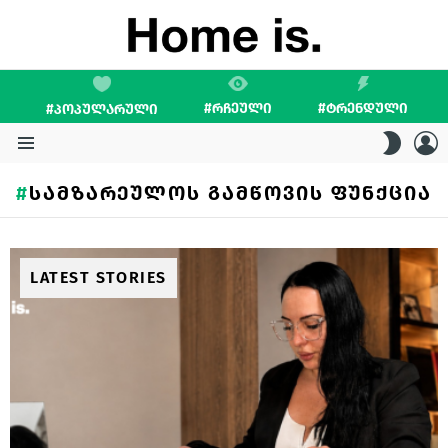
#ᲠᲩᲔᲣᲚᲘ
#ᲢᲠᲔᲜᲓᲣᲚᲘ
#ᲞᲝᲞᲣᲚᲐᲠᲣᲚᲘ
L
SWITC
SKIN
Menu
ᲡᲐᲛᲖᲐᲠᲔᲣᲚᲝᲡ ᲒᲐᲛᲬᲝᲕᲘᲡ ᲤᲣᲜᲥᲪᲘᲐ
LATEST STORIES