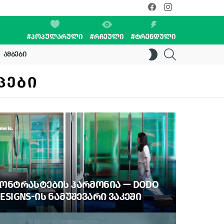
facebook
instagram
#ᲞᲝᲞᲣᲚᲐᲠᲣᲚᲘ
#ᲠᲩᲔᲣᲚᲘ
#ᲢᲠᲔᲜᲓᲣᲚᲘ
SEARCH
SWITCH
ᲐᲛᲑᲔᲑᲘ
SKIN
ᲞᲔᲑᲘ
ᲝᲜᲢᲠᲐᲡᲢᲔᲑᲘᲡ ᲰᲐᲠᲛᲝᲜᲘᲐ — DODO
ESIGNS-ᲘᲡ ᲜᲐᲛᲣᲨᲔᲕᲐᲠᲘ ᲕᲐᲙᲔᲨᲘ