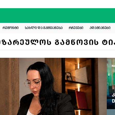
ᲠᲔᲛᲝᲜᲢᲘ
ᲡᲐᲮᲚᲘ ᲓᲐ ᲒᲐᲛᲬᲕᲐᲜᲔᲑᲐ
ᲠᲩᲔᲕᲔᲑᲘ
ᲐᲓᲐᲛᲘᲐᲜᲔᲑᲘ
ᲛᲖᲐᲠᲔᲣᲚᲝᲡ ᲒᲐᲛᲬᲝᲕᲘᲡ ᲢᲘ
Კ
D