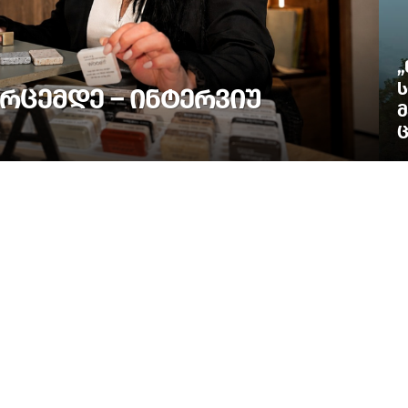
„
Ს
ᲠᲪᲔᲛᲓᲔ – ᲘᲜᲢᲔᲠᲕᲘᲣ
Მ
Ც