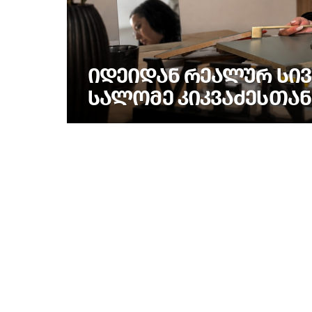
ᲘᲓᲔᲘᲓᲐᲜ ᲠᲔᲐᲚᲣᲠ ᲡᲘᲕ
ᲡᲐᲚᲝᲛᲔ ᲙᲘᲙᲕᲐᲫᲔᲡᲗᲐᲜ