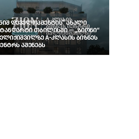
ᲜᲘᲨ ᲓᲔᲕᲔᲚᲝᲞᲛᲔᲜᲢᲘᲡ” ᲐᲮᲐᲚᲘ
ᲢᲐᲜᲓᲐᲠᲢᲘ ᲗᲑᲘᲚᲘᲡᲨᲘ — „ᲖᲘᲝᲜᲘ“
ᲔᲚᲘᲥᲘᲨᲕᲘᲚᲖᲔ A-ᲙᲚᲐᲡᲘᲡ ᲑᲘᲖᲜᲔᲡ
ᲔᲜᲢᲠᲡ ᲐᲨᲔᲜᲔᲑᲡ