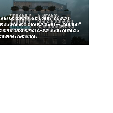
ᲜᲘᲨ ᲓᲔᲕᲔᲚᲝᲞᲛᲔᲜᲢᲘᲡ” ᲐᲮᲐᲚᲘ
ᲢᲐᲜᲓᲐᲠᲢᲘ ᲗᲑᲘᲚᲘᲡᲨᲘ — „ᲖᲘᲝᲜᲘ“
ᲔᲚᲘᲥᲘᲨᲕᲘᲚᲖᲔ A-ᲙᲚᲐᲡᲘᲡ ᲑᲘᲖᲜᲔᲡ
ᲔᲜᲢᲠᲡ ᲐᲨᲔᲜᲔᲑᲡ