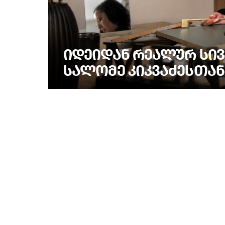
ᲘᲓᲔᲘᲓᲐᲜ ᲠᲔᲐᲚᲣᲠ ᲡᲘᲕ
ᲡᲐᲚᲝᲛᲔ ᲙᲘᲙᲕᲐᲫᲔᲡᲗᲐᲜ