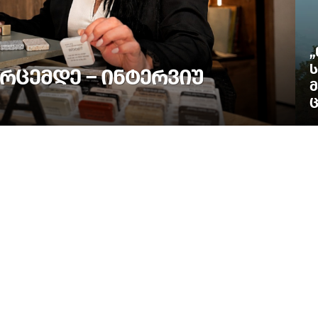
„
Ს
ᲠᲪᲔᲛᲓᲔ – ᲘᲜᲢᲔᲠᲕᲘᲣ
Მ
Ც