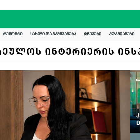
ᲠᲔᲛᲝᲜᲢᲘ
ᲡᲐᲮᲚᲘ ᲓᲐ ᲒᲐᲛᲬᲕᲐᲜᲔᲑᲐ
ᲠᲩᲔᲕᲔᲑᲘ
ᲐᲓᲐᲛᲘᲐᲜᲔᲑᲘ
ᲠᲔᲣᲚᲝᲡ ᲘᲜᲢᲔᲠᲘᲔᲠᲘᲡ ᲘᲜᲡ
Კ
D