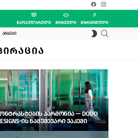
facebook
instagram
#ᲞᲝᲞᲣᲚᲐᲠᲣᲚᲘ
#ᲠᲩᲔᲣᲚᲘ
#ᲢᲠᲔᲜᲓᲣᲚᲘ
SEARCH
SWITCH
ᲐᲛᲑᲔᲑᲘ
SKIN
ᲞᲘᲠᲐᲪᲘᲐ
ᲝᲜᲢᲠᲐᲡᲢᲔᲑᲘᲡ ᲰᲐᲠᲛᲝᲜᲘᲐ — DODO
ESIGNS-ᲘᲡ ᲜᲐᲛᲣᲨᲔᲕᲐᲠᲘ ᲕᲐᲙᲔᲨᲘ