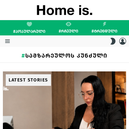
#ᲠᲩᲔᲣᲚᲘ
#ᲢᲠᲔᲜᲓᲣᲚᲘ
#ᲞᲝᲞᲣᲚᲐᲠᲣᲚᲘ
L
SWITC
SKIN
Menu
ᲡᲐᲛᲖᲐᲠᲔᲣᲚᲝᲡ ᲙᲣᲜᲫᲣᲚᲘ
LATEST STORIES