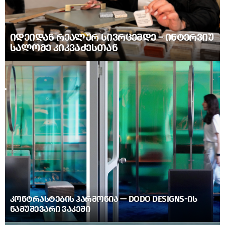
ᲘᲓᲔᲘᲓᲐᲜ ᲠᲔᲐᲚᲣᲠ ᲡᲘᲕᲠᲪᲔᲛᲓᲔ – ᲘᲜᲢᲔᲠᲕᲘᲣ
ᲡᲐᲚᲝᲛᲔ ᲙᲘᲙᲕᲐᲫᲔᲡᲗᲐᲜ
ᲙᲝᲜᲢᲠᲐᲡᲢᲔᲑᲘᲡ ᲰᲐᲠᲛᲝᲜᲘᲐ — DODO DESIGNS-ᲘᲡ
ᲜᲐᲛᲣᲨᲔᲕᲐᲠᲘ ᲕᲐᲙᲔᲨᲘ