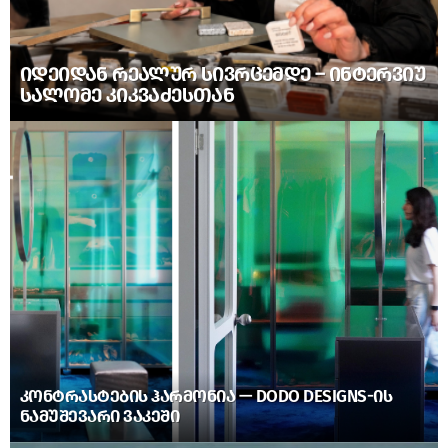
ᲘᲓᲔᲘᲓᲐᲜ ᲠᲔᲐᲚᲣᲠ ᲡᲘᲕᲠᲪᲔᲛᲓᲔ – ᲘᲜᲢᲔᲠᲕᲘᲣ
ᲡᲐᲚᲝᲛᲔ ᲙᲘᲙᲕᲐᲫᲔᲡᲗᲐᲜ
ᲙᲝᲜᲢᲠᲐᲡᲢᲔᲑᲘᲡ ᲰᲐᲠᲛᲝᲜᲘᲐ — DODO DESIGNS-ᲘᲡ
ᲜᲐᲛᲣᲨᲔᲕᲐᲠᲘ ᲕᲐᲙᲔᲨᲘ