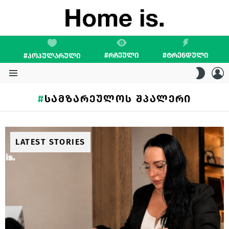
#ᲠᲩᲔᲣᲚᲘ
#ᲢᲠᲔᲜᲓᲣᲚᲘ
#ᲞᲝᲞᲣᲚᲐᲠᲣᲚᲘ
L
SWITC
SKIN
Menu
ᲡᲐᲛᲖᲐᲠᲔᲣᲚᲝᲡ ᲨᲞᲐᲚᲔᲠᲘ
LATEST STORIES