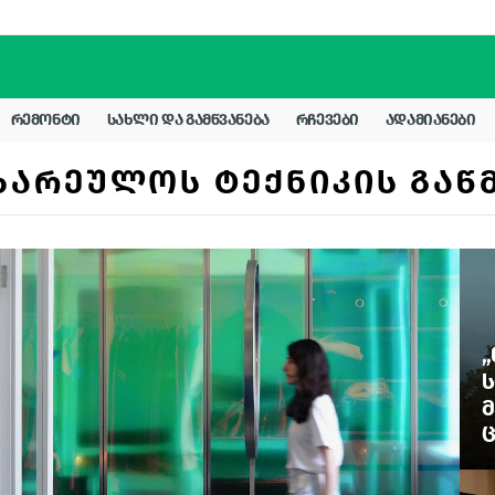
ᲠᲔᲛᲝᲜᲢᲘ
ᲡᲐᲮᲚᲘ ᲓᲐ ᲒᲐᲛᲬᲕᲐᲜᲔᲑᲐ
ᲠᲩᲔᲕᲔᲑᲘ
ᲐᲓᲐᲛᲘᲐᲜᲔᲑᲘ
ᲖᲐᲠᲔᲣᲚᲝᲡ ᲢᲔᲥᲜᲘᲙᲘᲡ ᲒᲐᲬ
„
Ს
Მ
Ც