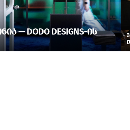
ᲘᲐ — DODO DESIGNS-ᲘᲡ