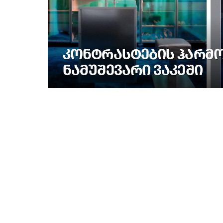
ᲙᲝᲜᲢᲠᲐᲡᲢᲔᲑᲘᲡ ᲰᲐᲠᲛᲝᲜ
ᲜᲐᲛᲣᲨᲔᲕᲐᲠᲘ ᲕᲐᲙᲔᲨᲘ