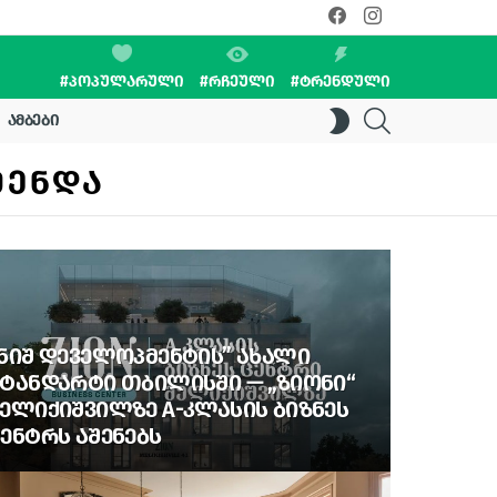
facebook
instagram
#ᲞᲝᲞᲣᲚᲐᲠᲣᲚᲘ
#ᲠᲩᲔᲣᲚᲘ
#ᲢᲠᲔᲜᲓᲣᲚᲘ
SEARCH
SWITCH
ᲐᲛᲑᲔᲑᲘ
SKIN
ᲛᲔᲜᲓᲐ
ᲜᲘᲨ ᲓᲔᲕᲔᲚᲝᲞᲛᲔᲜᲢᲘᲡ” ᲐᲮᲐᲚᲘ
ᲢᲐᲜᲓᲐᲠᲢᲘ ᲗᲑᲘᲚᲘᲡᲨᲘ — „ᲖᲘᲝᲜᲘ“
ᲔᲚᲘᲥᲘᲨᲕᲘᲚᲖᲔ A-ᲙᲚᲐᲡᲘᲡ ᲑᲘᲖᲜᲔᲡ
ᲔᲜᲢᲠᲡ ᲐᲨᲔᲜᲔᲑᲡ