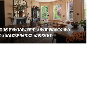
ᲕᲘᲥᲢᲝᲠᲘᲐᲜᲣᲚᲘ ᲐᲠᲥᲘᲢᲔᲥᲢᲣᲠᲐ
ᲗᲐᲜᲐᲛᲔᲓᲠᲝᲕᲔ ᲮᲔᲓᲕᲘᲗ