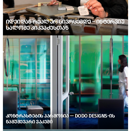
ᲘᲓᲔᲘᲓᲐᲜ ᲠᲔᲐᲚᲣᲠ ᲡᲘᲕᲠᲪᲔᲛᲓᲔ – ᲘᲜᲢᲔᲠᲕᲘᲣ
ᲡᲐᲚᲝᲛᲔ ᲙᲘᲙᲕᲐᲫᲔᲡᲗᲐᲜ
ᲙᲝᲜᲢᲠᲐᲡᲢᲔᲑᲘᲡ ᲰᲐᲠᲛᲝᲜᲘᲐ — DODO DESIGNS-ᲘᲡ
ᲜᲐᲛᲣᲨᲔᲕᲐᲠᲘ ᲕᲐᲙᲔᲨᲘ